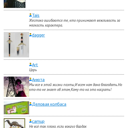
Tais
Жестоко ошибаются те, кто принимают вежливость за
мягкость характера.
dagger
Art
Царь
Анюта
Мы все в этой жизни поэты,И всем нам дана благодать.Но
кто-то не знает об этом,Кому-то на это насрать!
Деловая колбаса
camup
Не всё так плохо, если вокруг бардак