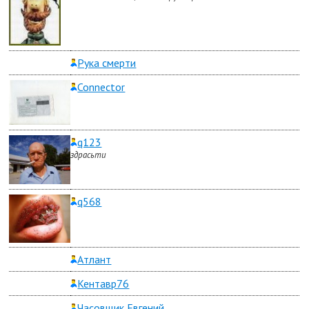
Рука смерти
Connector
q123
здрасьти
q568
Атлант
Кентавр76
Часовщик Евгений