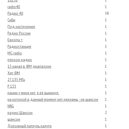
101.ru
1
radio40
1
Радио 40
58
СиБи
1
Под настроение
1
Радио России
1
Европа +
1
Радиостанция
1
MC-radio
1
плохое радио
1
15 канал в ФМ диапазоне
1
Хит ФМ
1
27.135 МГц
1
Р 155
1
рации у меня нет, я её выкинул.
1
на которой в данный момент нет рекламы - не шансон
1
NRG
1
радио Шансон
2
шансон
1
Дорожный патруль калуги
1