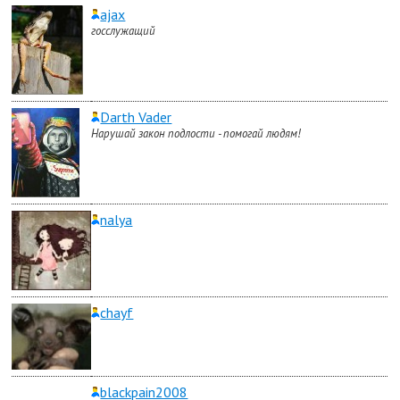
ajax
госслужащий
Darth Vader
Нарушай закон подлости - помогай людям!
nalya
chayf
blackpain2008