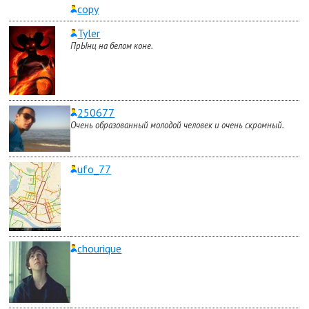
copy
Tyler
ПрЫнц на белом коне.
250677
Очень образованный молодой человек и очень скромный.
ufo_77
chourique