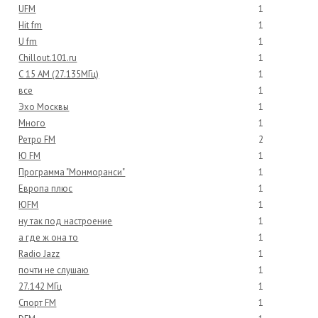
UFM
1
Hit fm
1
U fm
1
Chillout.101.ru
1
С 15 АМ (27.135МГц)
1
все
1
Эхо Москвы
1
Много
1
Ретро FM
2
Ю FM
1
Программа "Монморанси"
1
Европа плюс
1
ЮFM
1
ну так под настроение
1
а где ж она то
1
Radio Jazz
1
почти не слушаю
1
27.142 МГц
1
Спорт FM
1