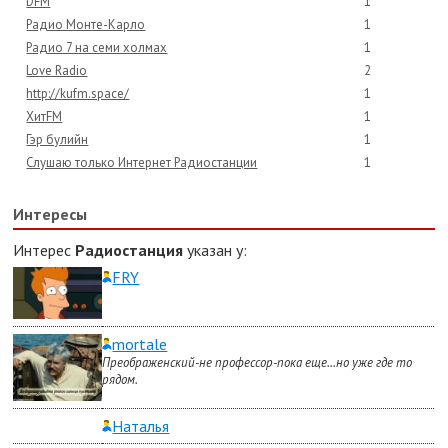
DFM
1
Радио Монте-Карло
1
Радио 7 на семи холмах
1
Love Radio
2
http://kufm.space/
1
ХитFM
1
Гэр булийн
1
Слушаю только Интернет Радиостанции
1
Интересы
Интерес
Радиостанция
указан у:
FRY
mortale
Преображенский-не профессор-пока еще...но уже где то
рядом.
Наталья