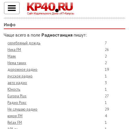
Инфо
Чаще всего в поле
Радиостанция
пишут:
серебряный дождь
7
Ника FM
26
Маяк
2
Нема таких
2
дорожное радио
19
русское радио
1
авто радио
3
Юность
1
Europa Plus
27
Радио Рокс
1
Не слушаю радио
29
юмор FM
4
Relax FM
1