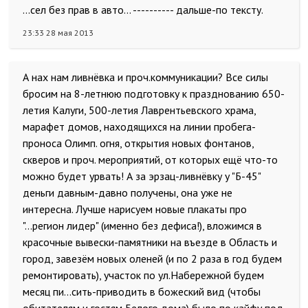
...сел без прав в авто... ---------- дальше-по тексту.
23:33 28 мая 2013
А нах нам ливнёвка и проч.коммуникации? Все силы
бросим на 8-летнюю подготовку к празднованию 650-
летия Калуги, 500-летия Лаврентьевского храма,
марафет домов, находящихся на линии пробега-
проноса Олимп. огня, открытия новых фонтанов,
скверов и проч. мероприятий, от которых ещё что-то
можно будет урвать! А за эрзац-ливнёвку у "Б-45"
деньги давным-давно получены, она уже не
интересна. Лучше нарисуем новые плакаты про
"...регион лидер" (именно без дефиса!), вложимся в
красочные вывески-памятники на въезде в Область и
город, завезём новых оленей (и по 2 раза в год будем
ремонтировать), участок по ул.Набережной будем
месяц пи...сить-приводить в божеский вид (чтобы