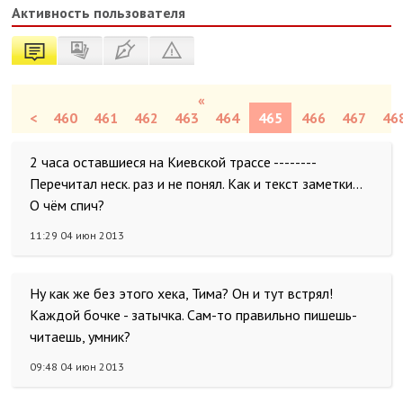
Активность пользователя
«
<
460
461
462
463
464
465
466
467
46
2 часа оставшиеся на Киевской трассе --------
Перечитал неск. раз и не понял. Как и текст заметки...
О чём спич?
11:29 04 июн 2013
Ну как же без этого хека, Тима? Он и тут встрял!
Каждой бочке - затычка. Сам-то правильно пишешь-
читаешь, умник?
09:48 04 июн 2013