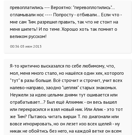
превоплатились --- Вероятно: "перевоплотились"...
отламывали нос ---- Попросту - отбивали... Если что -
мне сам Тим. разрешил править, так что не стоит на
меня шипеть! И по теме. Хорошо хоть так помнят о
великом русском!
00:36 03 июн 2013
Я-то критично высказался по себе любимому, что,
мол, меня много стало, но нашёлся один хек, которого
"тут" в разы больше. Всё строчит и строчит, учит всех
налево-направо, заодно "цепляя" старых знакомых.
Неужели за идею целыми днями тут ошивается или
отрабатывает...? Был ещё Алхимик - он весь вышел
или перекрасился и взял новый ник. Или Алик - это тот
же Тим? Пытаюсь читать вирши Т. по диагонали или
вовсе игнорировать, но он лезет изо всех щелей - ну
никак не обойтись без него, на каждой ветке он всем