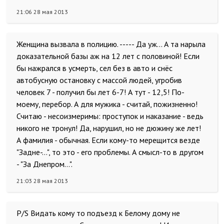
21:06 28 мая 2013
Женщина вызвала в полицию. ----- Да уж... А та нарыла
доказательной базы аж на 12 лет с половиной! Если
бы нажрался в усмерть, сел без в авто и снёс
автобусную остановку с массой людей, угробив
человек 7 - получил бы лет 6-7! А тут - 12,5! По-
моему, перебор. А для мужика - считай, пожизненно!
Считаю - несоизмеримы: проступок и наказание - ведь
никого не тронул! Да, нарушил, но не дюжину же лет!
А фамилия - обычная. Если кому-то мерещится везде
"Задне-...", то это - его проблемы. А смысл-то в другом
- "За Днепром...".
21:03 28 мая 2013
P/S Видать кому то подъезд к Белому дому не