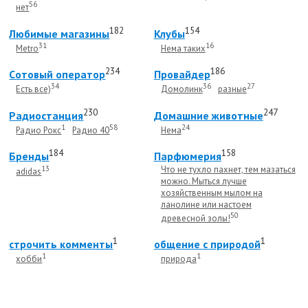
56
нет
182
154
Любимые магазины
Клубы
31
16
Metro
Нема таких
234
186
Cотовый оператор
Провайдер
34
36
27
Есть все)
Домолинк
разные
230
247
Радиостанция
Домашние животные
1
58
24
Радио Рокс
Радио 40
Нема
184
158
Бренды
Парфюмерия
13
Что не тухло пахнет, тем мазаться
adidas
можно. Мыться лучше
хозяйственным мылом на
ланолине или настоем
50
древесной золы!
1
1
строчить комменты
общение с природой
1
1
хобби
природа