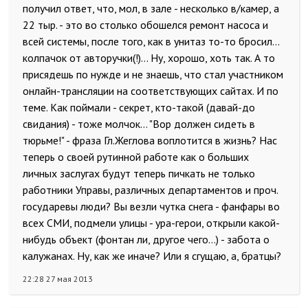
получил ответ, что, мол, в зале - несколько в/камер, а
22 тыр. - это во столько обошелся ремонт насоса и
всей системы, после того, как в унитаз то-то бросил...
колпачок от авторучки(!)... Ну, хорошо, хоть так. А то
присядешь по нужде и не знаешь, что стал участником
онлайн-трансляции на соответствующих сайтах. И по
теме. Как поймали - секрет, кто-такой (давай-до
свидания) - тоже молчок... "Вор должен сидеть в
тюрьме!" - фраза Гл.Жеглова воплотится в жизнь? Нас
теперь о своей рутинной работе как о больших
личных заслугах будут теперь пичкать не только
работники Управы, различных департаментов и проч.
государевы люди? Вы везли чутка снега - фанфары во
всех СМИ, подмели улицы - ура-герои, открыли какой-
нибудь объект (фонтан ли, другое чего...) - забота о
калужанах. Ну, как же иначе? Или я сгущаю, а, братцы?
22:28 27 мая 2013