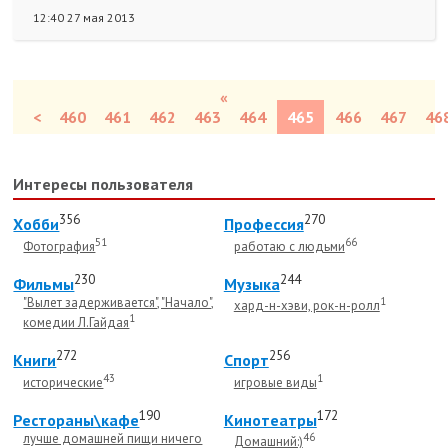
12:40 27 мая 2013
«
<
460
461
462
463
464
465
466
467
46
Интересы пользователя
356
270
Хобби
Профессия
51
66
Фотография
работаю с людьми
230
244
Фильмы
Музыка
"Вылет задерживается", "Начало",
1
хард-н-хэви, рок-н-ролл
1
комедии Л.Гайдая
272
256
Книги
Спорт
43
1
исторические
игровые виды
190
172
Рестораны\кафе
Кинотеатры
лучше домашней пищи ничего
46
Домашний:)