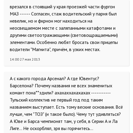
врезался в стоявший у края проезжей части фургон
МАЗ ------ Cогласен, стаж водительский у парня был
невелик, но и фкрнон мог находиться на
неосвещаемом месте с заляпанными катафотами и
другими светоотражающими (световощращаемыми)
элементами. Особенно любят бросать свои прицепы
водители "Магнита", причём, в узких местах.
14:00 27 мая 2013
А с какого города Арсенал? А где Ювентус?
Барселона? Почему названия не всех знаменитых
комант пона**здили? ахахаххахахахах -----------
Тульский коллектив не первый год под таким
названием выступает. Есть тому веские основания. Всё
лучше, чем "ТОЗ" (и такое было). Чему тут удивляться?
А Юве и Барса чемпионят там, у себя, в Серии А и Ла
Лиге... Не оскорблял, зря вы горячитесь...