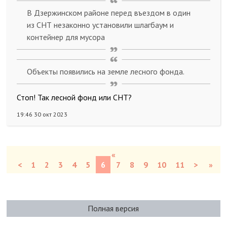
В Дзержинском районе перед въездом в один
из СНТ незаконно установили шлагбаум и
контейнер для мусора
Объекты появились на земле лесного фонда.
Стоп! Так лесной фонд или СНТ?
19:46 30 окт 2023
«
<
1
2
3
4
5
6
7
8
9
10
11
>
»
Полная версия