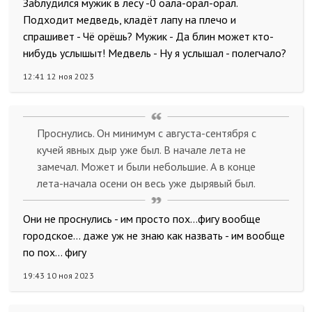
Заблудился мужик в лесу -0 оала-орал-орал.
Подходит медведь, кладёт лапу на плечо и
спрашивет - Чё орёшь? Мужик - Да блин может кто-
нибудь услышыт! Медвель - Ну я услышал - полегчало?
12:41 12 ноя 2023
Проснулись. Он минимум с августа-сентября с
кучей явных дыр уже был. В начале лета не
замечал. Может и были небольшие. А в конце
лета-начала осени он весь уже дырявый был.
Они не проснулись - им просто пох...фигу вообще
городское... даже уж не знаю как назвать - им вообще
по пох... фигу
19:43 10 ноя 2023