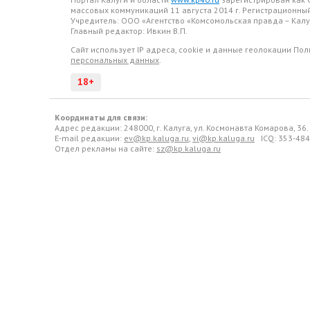
массовых коммуникаций 11 августа 2014 г. Регистрационн
Учредитель: ООО «Агентство «Комсомольская правда – Калу
Главный редактор: Ивкин В.П.
Сайт использует IP адреса, cookie и данные геолокации По
персональных данных
.
18+
Координаты для связи:
Адрес редакции: 248000, г. Калуга, ул. Космонавта Комарова, 36
E-mail редакции:
ev@kp.kaluga.ru
,
vi@kp.kaluga.ru
ICQ: 353-484
Отдел рекламы на сайте:
sz@kp.kaluga.ru