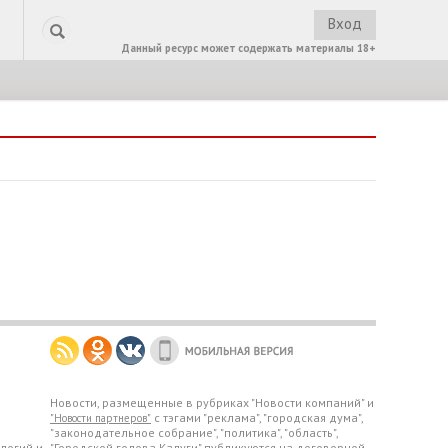
Вход
Данный ресурс может содержать материалы 18+
Новости, размещенные в рубриках "Новости компаний" и
с тэгами "реклама", "городская дума",
"Новости партнеров"
"законодательное собрание", "политика", "область",
логий и
"Городской голова Калуги" публикуются на договорной,