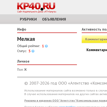
РУБРИКИ
ОБЪЯВЛЕНИЯ
Инфо
Активность по
Мелкая
Комментари
1
Общий рейтинг:
Комментари
5
Статус:
Личное
Пол:
Ж
© 2007-2026 год ООО «Агентство «Комсомо
Использование материалов сайта возможно только в случа
В случае использования материалов на других сайтах акти
Реклама в изданиях ООО "Агентство "Комсомольская правда 
Портал Калуги и области
www.kp40.ru
зарегистрирован как 