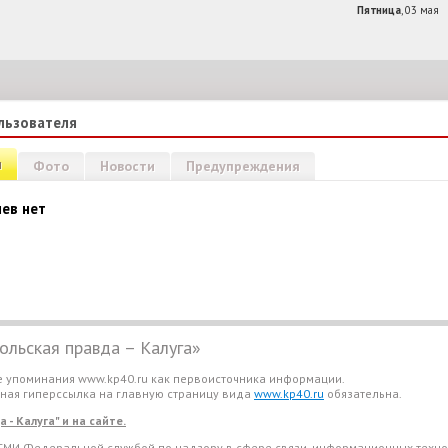
Пятница
, 03 мая
льзователя
и
Фото
Новости
Предупреждения
ев нет
льская правда – Калуга»
е упоминания www.kp40.ru как первоисточника информации.
вная гиперссылка на главную страницу вида
www.kp40.ru
обязательна.
- Калуга" и на сайте.
СМИ Федеральной службой по надзору в сфере связи, информационных техно