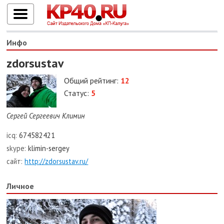
Инфо
zdorsustav
Общий рейтинг:
12
Статус:
5
Сергей Сергеевич Климин
icq:
674582421
skype:
klimin-sergey
сайт:
http://zdorsustav.ru/
Личное