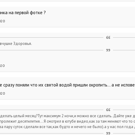
янка на первой фотке ?
020
евчушке Здоровья.
020
е сразу поняли что их святой водой пришли окропить... а не испо
020
делать целый месяц?Тут максимум 2 ночи,и можно все сделать..Дайте уже 
пролежит десятилетия... Я смотрел в ютубе видео,как за там меняют что то
за пару суток сделали все так,как будто и нечего не было).а у нас пол года