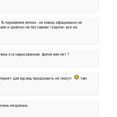
5 % поражения легких . но ковид официально не
али и диагноз не поставили ! короче- все на
нужна эта нарисованная фигня или нет ?
интернет для юр.лиц предложить не смогут
там
ь
очень медленно..