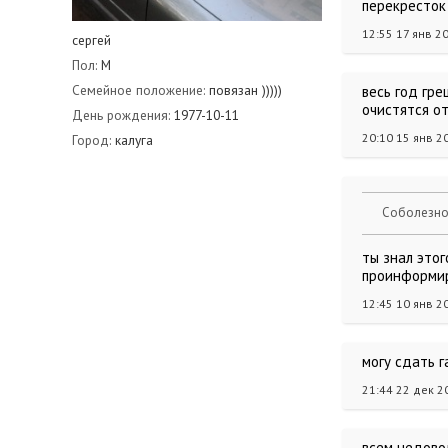
перекресток
12:55 17 янв 2
сергей
Пол:
М
Семейное положение:
повязан )))))
весь год гре
очистятся от
День рождения:
1977-10-11
20:10 15 янв 2
Город:
калуга
Соболезнов
ты знал этог
проинформиро
12:45 10 янв 2
могу сдать г
21:44 22 дек 2
всем недовол