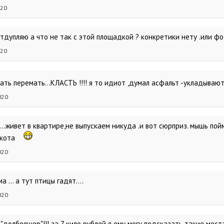
020
отдупляю а что не так с этой площадкой ? конкретики нету .или ф
020
мать перемать...КЛАСТЬ !!!! я то идиот ,думал асфальт -укладыва
020
 ...живет в квартире,не выпускаем никуда .и вот сюрприз. мышь п
у кота
020
 ... а тут птицы гадят....
020
"долбоящер"!!! за 7 кило рублей я ему могу подсказать такие мес