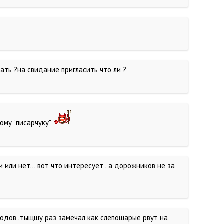
ать ?на свидание пригласить что ли ?
тому "писарчуку"
и или нет... вот что интересует . а дорожников не за
ходов .тыщщу раз замечал как слепошарые рвут на