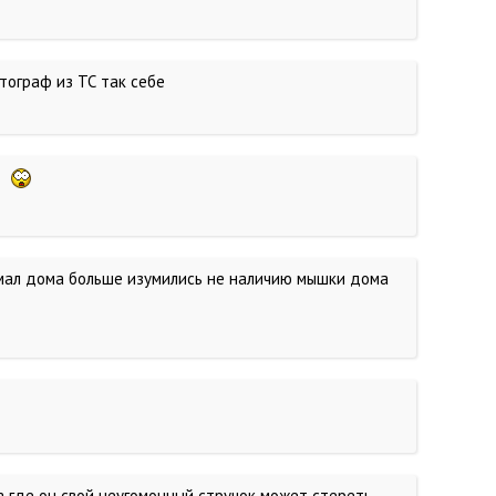
отограф из ТС так себе
ют
оймал дома больше изумились не наличию мышки дома
та где он свой неугомонный стручок может стереть