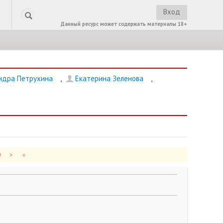
Вход
Данный ресурс может содержать материалы 18+
ндра Петрухина
,
Екатерина Зеленова
,
9
>
»