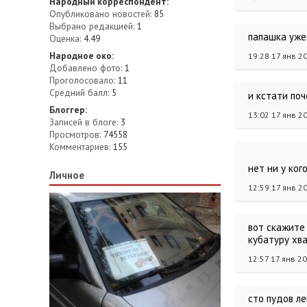
Народный корреспондент:
Опубликовано новостей:
85
Выбрано редакцией:
1
папашка уже 
Оценка:
4.49
Народное око:
19:28 17 янв 2
Добавлено фото:
1
Проголосовало:
11
Средний балл:
5
и кстати поч
Блоггер:
13:02 17 янв 2
Записей в блоге:
3
Просмотров:
74558
Комментариев:
155
нет ни у ког
Личное
12:59 17 янв 2
вот скажите 
кубатуру хв
12:57 17 янв 2
сто пудов л