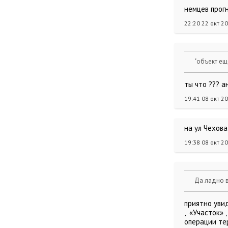
немцев прогн
22:20 22 окт 2
"объект ещ
ты что ??? а
19:41 08 окт 2
на ул Чехова
19:38 08 окт 2
Да ладно в
приятно увид
, «Участок» 
операции тер