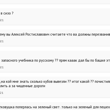
в сизо ?
021
ему вы Алексей Ростиславович считаете что ва должны перезванив
021
о запасного учебника по русскому ?? прям кааак дал бы по башке э
021
,на кой мне знать сколько кубов вывезли ?? итог какой ?? почистил
алить а за чищенные дороги
021
егковушка поперлась на зеленый свет .только на зеленый для пеше