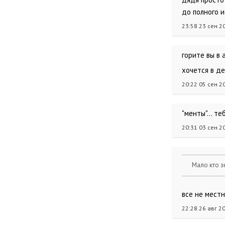
до полного 
23:58 23 сен 2
горите вы в
хочется в де
20:22 05 сен 2
"менты"... т
20:31 03 сен 2
Мало кто з
все не мест
22:28 26 авг 2