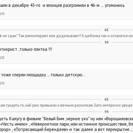
али в декабре 43-го и японцев разгромили в 46-м ... угомонись
020
ё не сдан" Так ремонтируют или доделывают? А щебенка так и останется и
нтихрист ,только плитка !!!
020
 тоже сперли площадку ...только детскую...
020
ам гундеть то,чай ужо привыкли к вечным раскопкам.Зато интересно увиде
еть Калугу в фильме "белый Бим ,черное ухо" ну или «Ворошиловск
, «Честь имею» , «Невероятное пари, или истинное происшествие, 
рор» , «Потрясающий Берендеев» и так далее а вот перекрытие... 