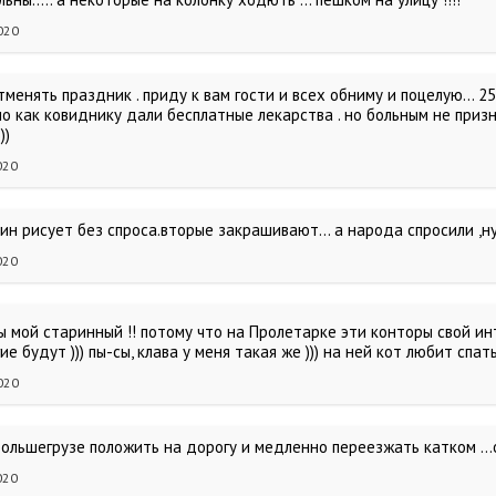
020
менять праздник . приду к вам гости и всех обниму и поцелую... 2
но как ковиднику дали бесплатные лекарства . но больным не призн
))
020
дин рисует без спроса.вторые закрашивают... а народа спросили ,
020
ты мой старинный !! потому что на Пролетарке эти конторы свой 
е будут ))) пы-сы, клава у меня такая же ))) на ней кот любит спат
020
большегрузе положить на дорогу и медленно переезжать катком ...
020