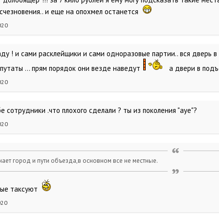
исчезновения.. и еще на опохмел останется
020
 аду ! и сами расклейщики и сами одноразовые партии.. вся дверь
путаты ... прям порядок они везде наведут
а двери в подъ
020
ебе сотрудники .что плохого сделали ? ты из поколения "ауе"?
020
нает город и пути объезда,в основном все не местные.
ные таксуют
020