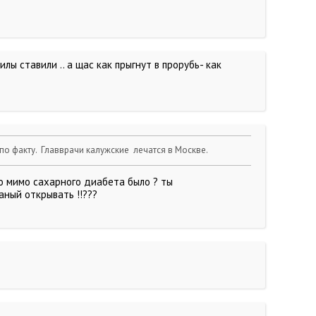
лы ставили .. а щас как прыгнут в прорубь- как
по факту. Главврачи калужские лечатся в Москве.
по мимо сахарного диабета было ? ты
аный открывать !!???