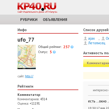
РУБРИКИ
ОБЪЯВЛЕНИЯ
Инфо
Список друзей
ufo_77
ajax
,
О
Летописец
257
Общий рейтинг:
5
Статус:
Активность по
Комментари
сайт:
http://
Рейтинги
интересно 
Комментатор:
Комментариев:
4314
есть ...окно .
Оценка:
+11191
19:30 17 янв 2