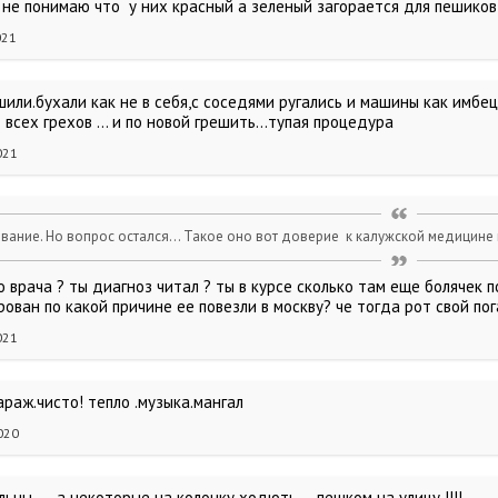
 не понимаю что у них красный а зеленый загорается для пешиков
021
шили.бухали как не в себя,с соседями ругались и машины как имбеци
 всех грехов ... и по новой грешить...тупая процедура
021
ание. Но вопрос остался... Такое оно вот доверие к калужской медицине 
о врача ? ты диагноз читал ? ты в курсе сколько там еще болячек 
ван по какой причине ее повезли в москву? че тогда рот свой пог
021
араж.чисто! тепло .музыка.мангал
020
ьны..... а некоторые на колонку ходють ... пешком на улицу !!!!