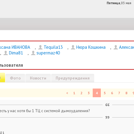
Пятница
, 03 мая
ксана ИВАНОВА
,
Tequila13
,
Нюра Кошкина
,
Алекса
,
Dima81
,
supermaz40
льзователя
и
Фото
Новости
Предупреждения
<
1
2
3
4
5
6
7
8
есть у нас хотя бы 1 ТЦ с системой дымоудаления?
.
021