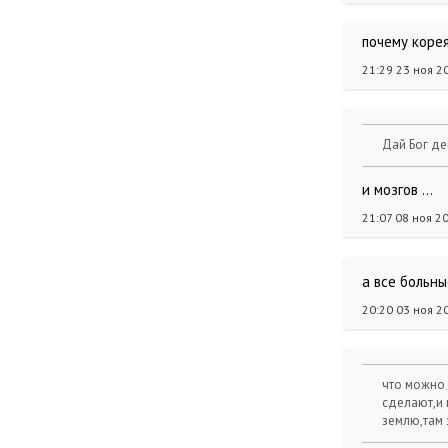
почему коре
21:29 23 ноя 2
Дай Бог д
и мозгов ...
21:07 08 ноя 2
а все больны
20:20 03 ноя 2
что можно 
сделают,и 
землю,там 