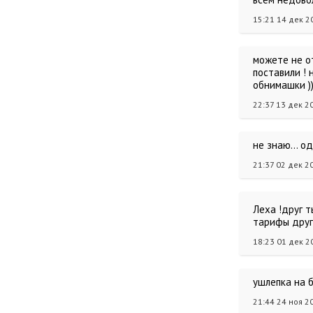
15:21 14 дек 2
можете не от
поставили ! 
обнимашки ))
22:37 13 дек 2
не знаю... о
21:37 02 дек 2
Леха !друг 
тарифы други
18:23 01 дек 2
ушлепка на 
21:44 24 ноя 2