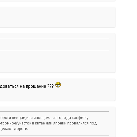
ведоваться на прощание ???
дороги немцам,или японцам...из города конфетку
 огромное(участок в китае или японии провалился под
 делают дороги..