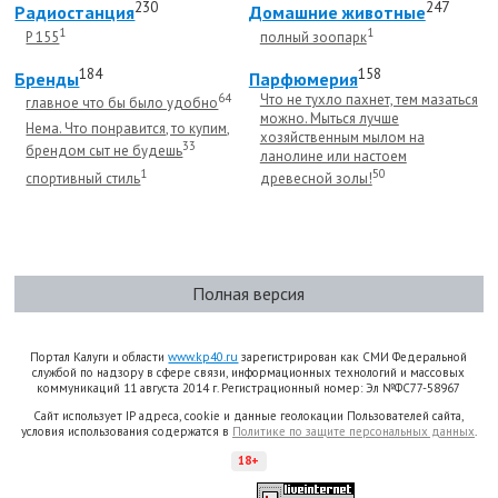
230
247
Радиостанция
Домашние животные
1
1
Р 155
полный зоопарк
184
158
Бренды
Парфюмерия
64
Что не тухло пахнет, тем мазаться
главное что бы было удобно
можно. Мыться лучше
Нема. Что понравится, то купим,
хозяйственным мылом на
33
брендом сыт не будешь
ланолине или настоем
1
50
спортивный стиль
древесной золы!
Полная версия
Портал Калуги и области
www.kp40.ru
зарегистрирован как СМИ Федеральной
службой по надзору в сфере связи, информационных технологий и массовых
коммуникаций 11 августа 2014 г. Регистрационный номер: Эл №ФС77-58967
Сайт использует IP адреса, cookie и данные геолокации Пользователей сайта,
условия использования содержатся в
Политике по защите персональных данных
.
18+