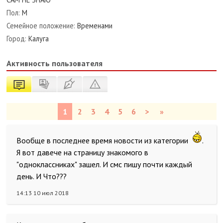
Пол:
М
Семейное положение:
Временами
Город:
Калуга
Активность пользователя
1
2
3
4
5
6
>
»
Вообще в последнее время новости из категории
.
Я вот давече на страницу знакомого в
"одноклассниках" зашел. И смс пишу почти каждый
день. И Что???
14:13 10 июл 2018