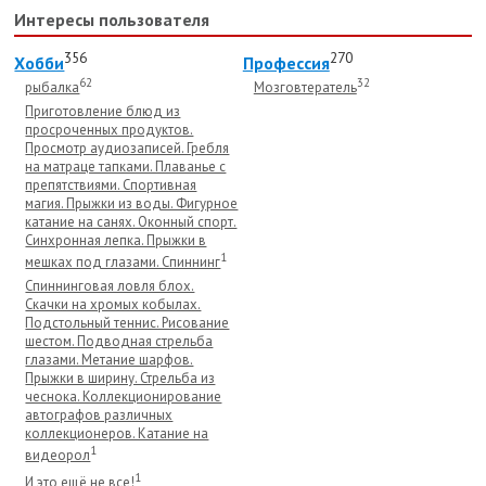
Интересы пользователя
356
270
Хобби
Профессия
62
32
рыбалка
Мозговтератель
Приготовление блюд из
просроченных продуктов.
Просмотр аудиозаписей. Гребля
на матраце тапками. Плаванье с
препятствиями. Спортивная
магия. Прыжки из воды. Фигурное
катание на санях. Оконный спорт.
Синхронная лепка. Прыжки в
1
мешках под глазами. Спиннинг
Спиннинговая ловля блох.
Скачки на хромых кобылах.
Подстольный теннис. Рисование
шестом. Подводная стрельба
глазами. Метание шарфов.
Прыжки в ширину. Стрельба из
чеснока. Коллекционирование
автографов различных
коллекционеров. Катание на
1
видеорол
1
И это ещё не все!