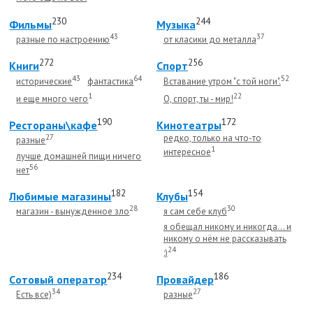
230
244
Фильмы
Музыка
43
37
разные по настроению
от класики до металла
272
256
Книги
Спорт
43
64
52
исторические
фантастика
Вставание утром "с той ноги".
1
22
и еще много чего
О, спорт, ты - мир!
190
172
Рестораны\кафе
Кинотеатры
27
редко, только на что-то
разные
1
интересное
лучше домашней пищи ничего
56
нет
182
154
Любимые магазины
Клубы
28
30
магазин - вынужденное зло
я сам себе клуб
я обещал никому и никогда... и
никому о нём не рассказывать
24
;)
234
186
Cотовый оператор
Провайдер
34
27
Есть все)
разные