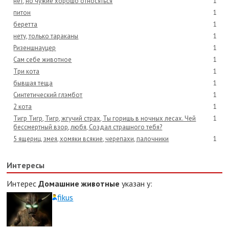
нет, но чужие хорошо относяться
1
питон
1
беретта
1
нету, только тараканы
1
Ризеншнауцер
1
Сам себе животное
1
Три кота
1
бывшая теща
1
Синтетический глэмбот
1
2 кота
1
Тигр Тигр, Тигр, жгучий страх, Ты горишь в ночных лесах. Чей
1
бессмертный взор, любя, Создал страшного тебя?
5 ящериц, змея, хомяки всякие, черепахи, палочники
1
Интересы
Интерес
Домашние животные
указан у:
fikus