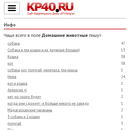
Инфо
Чаще всего в поле
Домашние животные
пишут:
собака
47
Собака и три кошки и их дружные блошки)
13
Кошка
38
кот
58
собака, кот, попугай, черепаха, три крысы
1
Нема
24
кот и кошка
1
Аллергия =(
1
нет, но скоро будет
2
когда они сдохнут - я больше никого не заведу
1
Мадагаскарские тараканы
2
3 собаки и 2 кошки
1
попугай
3