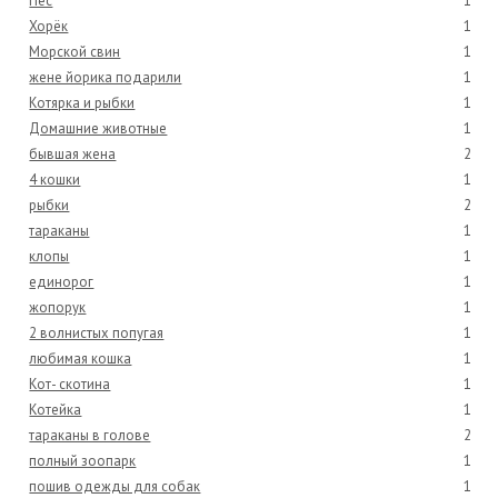
Пёс
1
Хорёк
1
Морской свин
1
жене йорика подарили
1
Котярка и рыбки
1
Домашние животные
1
бывшая жена
2
4 кошки
1
рыбки
2
тараканы
1
клопы
1
единорог
1
жопорук
1
2 волнистых попугая
1
любимая кошка
1
Кот- скотина
1
Котейка
1
тараканы в голове
2
полный зоопарк
1
пошив одежды для собак
1