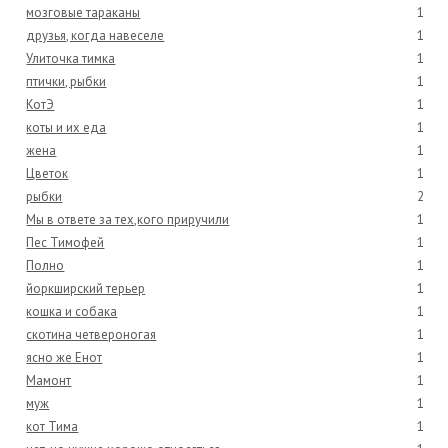
мозговые тараканы
1
друзья, когда навеселе
1
Улиточка тимка
1
птички, рыбки
1
КотЭ
1
коты и их еда
1
жена
1
Цветок
1
рыбки
2
Мы в ответе за тех,кого приручили
1
Пес Тимофей
1
Полно
1
йоркширский терьер
1
кошка и собака
1
скотина четвероногая
1
ясно же Енот
1
Мамонт
1
муж
1
кот Тима
1