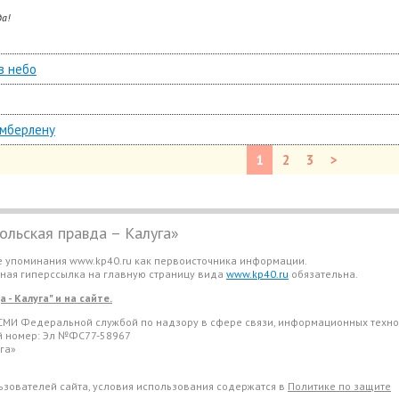
а!
в небо
мберлену
1
2
3
>
льская правда – Калуга»
е упоминания www.kp40.ru как первоисточника информации.
вная гиперссылка на главную страницу вида
www.kp40.ru
обязательна.
- Калуга" и на сайте.
СМИ Федеральной службой по надзору в сфере связи, информационных техно
ый номер: Эл №ФС77-58967
га»
льзователей сайта, условия использования содержатся в
Политике по защите