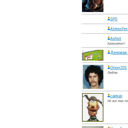
SPD
Atmosfer
Ashot
Краусавчег!
Деловая 
Orion201
Люблю
camup
Не всё так пл