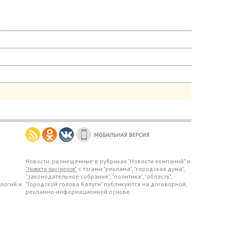
Новости, размещенные в рубриках "Новости компаний" и
с тэгами "реклама", "городская дума",
"Новости партнеров"
"законодательное собрание", "политика", "область",
логий и
"Городской голова Калуги" публикуются на договорной,
рекламно-информационной основе.