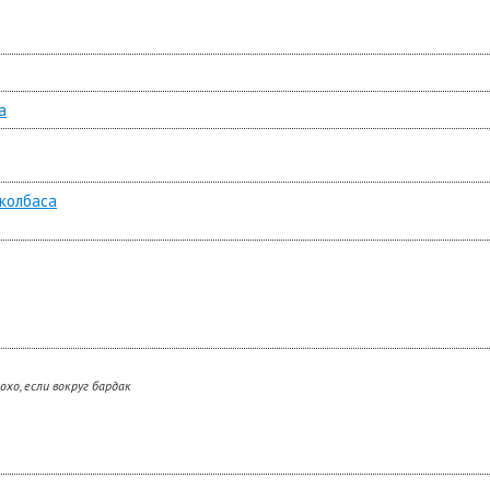
a
колбаса
охо, если вокруг бардак