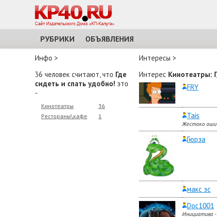
РУБРИКИ
ОБЪЯВЛЕНИЯ
Инфо
>
Интересы
>
36 человек считают, что
Где
Интерес
Кинотеатры
:
сидеть и спать удобно!
это
FRY
-
Кинотеатры
36
Tais
Рестораны\кафе
1
Жестоко ошиб
Гюрза
макс эс
Doc1001
Инициатива -