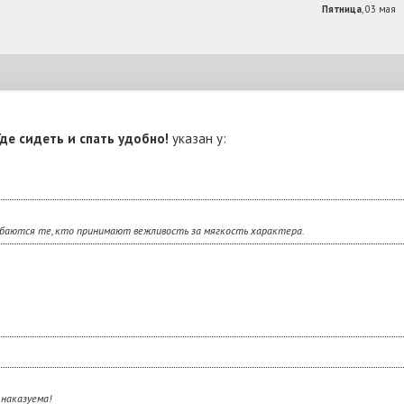
Пятница
, 03 мая
 Где сидеть и спать удобно!
указан у:
аются те, кто принимают вежливость за мягкость характера.
 наказуема!