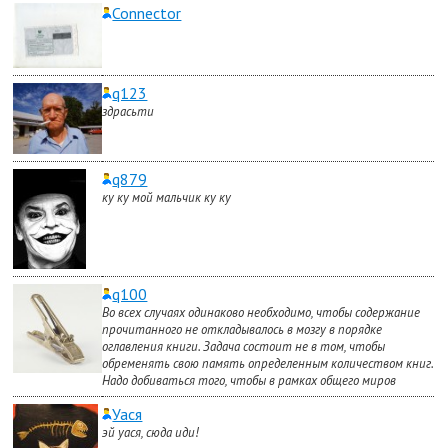
Connector
q123
здрасьти
q879
ку ку мой мальчик ку ку
q100
Во всех случаях одинаково необходимо, чтобы содержание
прочитанного не откладывалось в мозгу в порядке
оглавления книги. Задача состоит не в том, чтобы
обременять свою память определенным количеством книг.
Надо добиваться того, чтобы в рамках общего миров
Уася
эй уася, сюда иди!