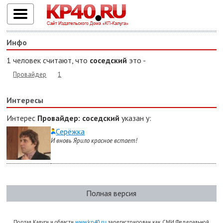
Инфо
1 человек считают, что
соседский
это -
Провайдер
1
Интересы
Интерес
Провайдер
: соседский
указан у:
Серёжка
И вновь Ярило красное встает!
Полная версия
Портал Калуги и области
www.kp40.ru
зарегистрирован как СМИ Федеральной