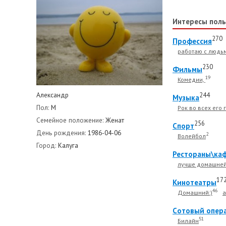
Интересы поль
270
Профессия
работаю с людь
230
Фильмы
19
Комедии,
Александр
244
Музыка
Пол:
М
Рок во всех его
Семейное положение:
Женат
256
Спорт
День рождения:
1986-04-06
2
Волейбол
Город:
Калуга
Рестораны\ка
лучше домашней
17
Кинотеатры
46
Домашний:)
а
Cотовый опер
51
Билайн