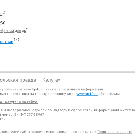
17
йн
230
7
ебряный дождь
247
отные
льская правда – Калуга»
е упоминания www.kp40.ru как первоисточника информации.
вная гиперссылка на главную страницу вида
www.kp40.ru
обязательна.
- Калуга" и на сайте.
СМИ Федеральной службой по надзору в сфере связи, информационных техно
ый номер: Эл №ФС77-58967
га»
льзователей сайта, условия использования содержатся в
Политике по защите