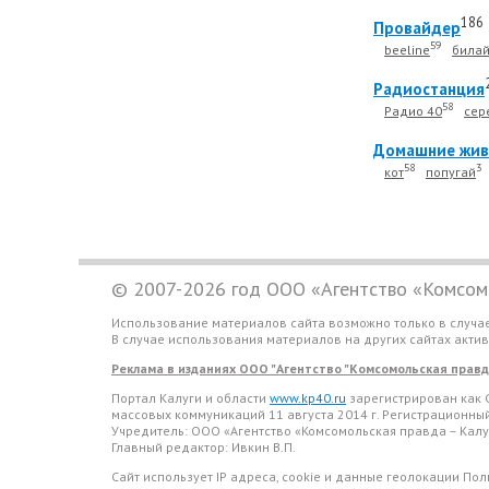
186
Провайдер
59
beeline
била
Радиостанция
58
Радио 40
сер
Домашние жив
58
3
кот
попугай
© 2007-2026 год ООО «Агентство «Комсомо
Использование материалов сайта возможно только в случа
В случае использования материалов на других сайтах акти
Реклама в изданиях ООО "Агентство "Комсомольская правда 
Портал Калуги и области
www.kp40.ru
зарегистрирован как 
массовых коммуникаций 11 августа 2014 г. Регистрационн
Учредитель: ООО «Агентство «Комсомольская правда – Калу
Главный редактор: Ивкин В.П.
Сайт использует IP адреса, cookie и данные геолокации По