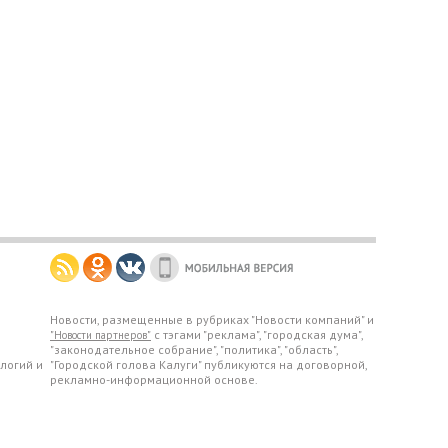
Новости, размещенные в рубриках "Новости компаний" и
с тэгами "реклама", "городская дума",
"Новости партнеров"
"законодательное собрание", "политика", "область",
логий и
"Городской голова Калуги" публикуются на договорной,
рекламно-информационной основе.