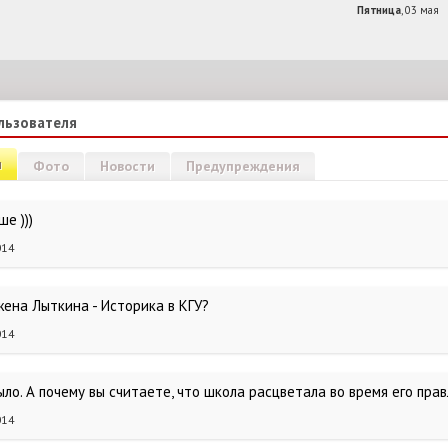
Пятница
, 03 мая
льзователя
и
Фото
Новости
Предупреждения
е )))
014
жена Лыткина - Историка в КГУ?
014
ло. А почему вы считаете, что школа расцветала во время его пра
014