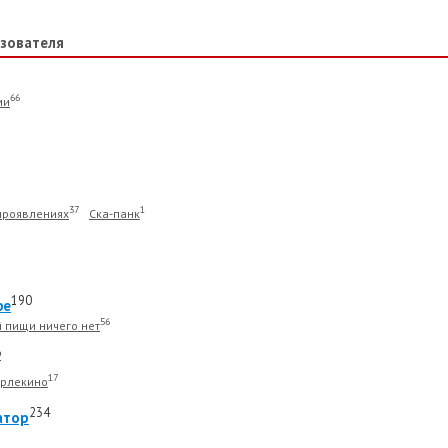
зователя
66
ми
37
1
 проявлениях
Ска-панк
190
фе
56
 пищи ничего нет
2
17
рлекино
234
атор