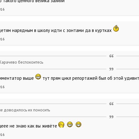
о такого ценного велика залили
016
 детям нарядным в школу идти с зонтами да в куртках
016
 Карачево беспокоитесь
комментатор выше
тут прям цикл репортажей был об этой удиви
016
 не доводилось их поносить
еее не знаю как вы живёте
016