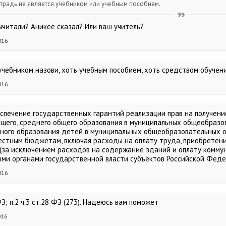
традь не является учебником или учебным пособием.
ычитали? Аникее сказал? Или ваш учитель?
016
 учебником назови, хоть учебным пособием, хоть средством обучен
016
беспечение государственных гарантий реализации прав на получен
бщего, среднего общего образования в муниципальных общеобразо
ного образования детей в муниципальных общеобразовательных 
естным бюджетам, включая расходы на оплату труда, приобретение
 (за исключением расходов на содержание зданий и оплату коммуна
ми органами государственной власти субъектов Российской Феде
016
 ФЗ; п.2 ч.3 ст.28 ФЗ (273). Надеюсь вам поможет
016