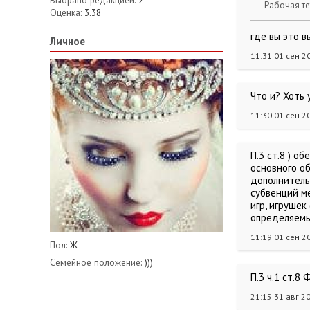
Выбрано редакцией:
2
Рабочая те
Оценка:
3.38
где вы это в
Личное
11:31 01 сен 2
Что и? Хоть
11:30 01 сен 2
П.3 ст.8 ) о
основного о
дополнитель
субвенций м
игр, игрушек
определяемы
11:19 01 сен 2
Пол:
Ж
Семейное положение:
)))
П.3 ч.1 ст.8
21:15 31 авг 2