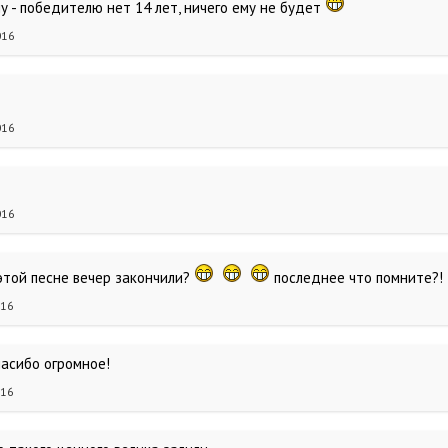
му - победителю нет 14 лет, ничего ему не будет
016
016
016
 этой песне вечер закончили?
последнее что помните?!
016
пасибо огромное!
016