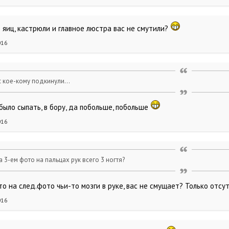
 яиц, кастрюли и главное люстра вас не смутили?
016
с кое-кому подкинули...
было сыпать, в бору, да побольше, побольше
016
а 3-ем фото на пальцах рук всего 3 ногтя?
что на след.фото чьи-то мозги в руке, вас не смущает? Только отс
016