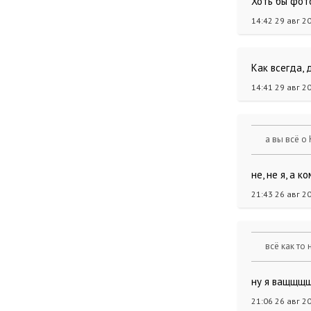
Хоть бы фот
14:42 29 авг 2
Как всегда,
14:41 29 авг 2
а вы всё о
не, не я, а 
21:43 26 авг 2
всё как то
ну я ващщщщ
21:06 26 авг 2