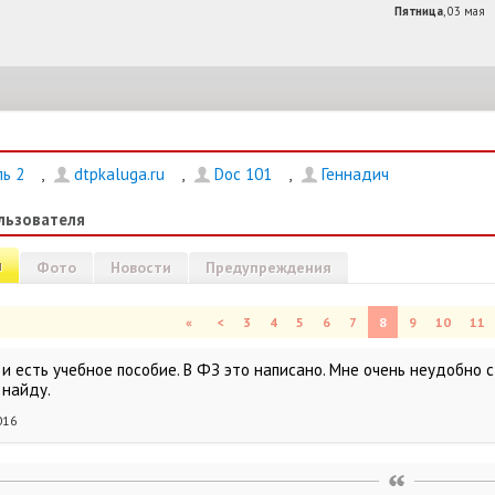
Пятница
, 03 мая
ь 2
,
dtpkaluga.ru
,
Doc 101
,
Геннадич
льзователя
и
Фото
Новости
Предупреждения
«
<
3
4
5
6
7
8
9
10
11
и есть учебное пособие. В ФЗ это написано. Мне очень неудобно с
 найду.
016