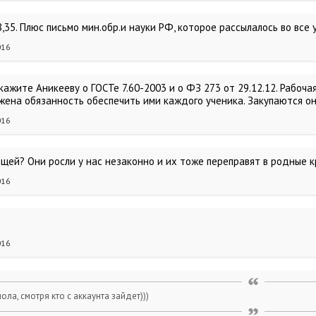
8,35. Плюс письмо мин.обр.и науки РФ, которое рассылалось во вс
016
кажите Аникееву о ГОСТе 7.60-2003 и о ФЗ 273 от 29.12.12. Рабоч
жена обязанность обеспечить ими каждого ученика. Закупаются он
016
ощей? Они росли у нас незаконно и их тоже переправят в родные к
016
016
ола, смотря кто с аккаунта зайдет)))