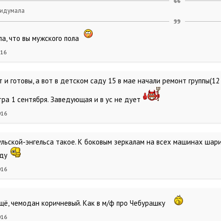
ридумала
а, что вы мужского пола
016
и готовы, а вот в детском саду 15 в мае начали ремонт группы(12 
тра 1 сентября. Заведующая и в ус не дует
016
льской-энгельса такое. К боковым зеркалам на всех машинах шари
оду
016
щё, чемодан коричневый. Как в м/ф про Чебурашку
016