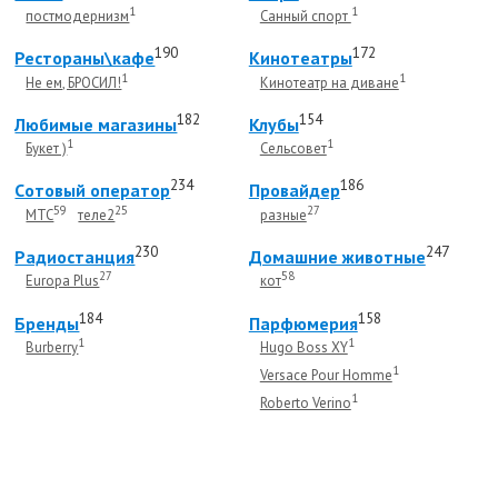
1
1
постмодернизм
Санный спорт
190
172
Рестораны\кафе
Кинотеатры
1
1
Не ем, БРОСИЛ!
Кинотеатр на диване
182
154
Любимые магазины
Клубы
1
1
Букет )
Сельсовет
234
186
Cотовый оператор
Провайдер
59
25
27
МТС
теле2
разные
230
247
Радиостанция
Домашние животные
27
58
Europa Plus
кот
184
158
Бренды
Парфюмерия
1
1
Burberry
Hugo Boss XY
1
Versace Pour Homme
1
Roberto Verino