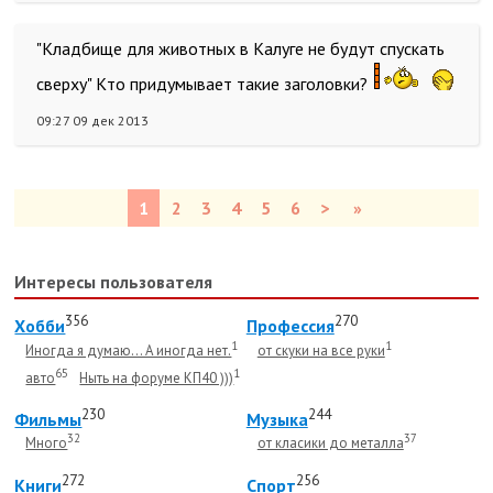
"Кладбище для животных в Калуге не будут спускать
сверху" Кто придумывает такие заголовки?
09:27 09 дек 2013
1
2
3
4
5
6
>
»
Интересы пользователя
356
270
Хобби
Профессия
1
1
Иногда я думаю... А иногда нет.
от скуки на все руки
65
1
авто
Ныть на форуме КП40 )))
230
244
Фильмы
Музыка
32
37
Много
от класики до металла
272
256
Книги
Спорт