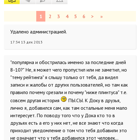
1
2
3
4
5
6
>
»
Удалено администрацией.
17:34 13 дек 2013
"популярна и обострилась именно за последние дней
8-10?" Не, я может чего пропустил или не заметил, но
"тему рейтинга" я слышу только от тебя, да видел
записи и жалобы от других пользователей, но там как
правило почему срезали и почему "ниже плинтуса" т.е.
совсем другая история
ПЫ.СЫ. К Доку в друзья,
лично я, добавился сам, как там остальные меня мало
интересует. По поводу того что у Дока кто то в
друзьях есть а его у них нет, не все знают что когда
приходит уведомление о том что тебя добавили это
не означает что у тебя добавился этот человек...