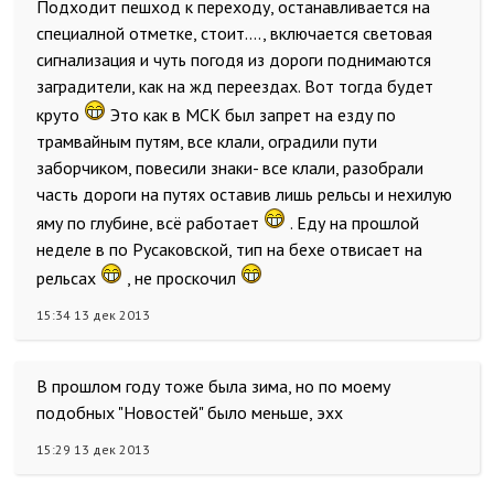
Подходит пешход к переходу, останавливается на
специалной отметке, стоит...., включается световая
сигнализация и чуть погодя из дороги поднимаются
заградители, как на жд переездах. Вот тогда будет
круто
Это как в МСК был запрет на езду по
трамвайным путям, все клали, оградили пути
заборчиком, повесили знаки- все клали, разобрали
часть дороги на путях оставив лишь рельсы и нехилую
яму по глубине, всё работает
. Еду на прошлой
неделе в по Русаковской, тип на бехе отвисает на
рельсах
, не проскочил
15:34 13 дек 2013
В прошлом году тоже была зима, но по моему
подобных "Новостей" было меньше, эхх
15:29 13 дек 2013