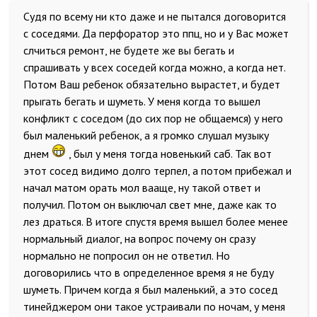
Судя по всему ни кто даже и не пытался договорится
с соседями. Да перфоратор это ппц, но и у Вас может
слчиться ремонт, не будете же вы бегать и
спрашивать у всех соседей когда можно, а когда нет.
Потом Ваш ребенок обязательно вырастет, и будет
прыгать бегать и шуметь. У меня когда то вышел
конфликт с соседом (до сих пор не общаемся) у него
был маленький ребенок, а я громко слушал музыку
днем
, был у меня тогда новенький саб. Так вот
этот сосед видимо долго терпел, а потом прибежал и
начал матом орать мол вааще, ну такой ответ и
получил. Потом он выключал свет мне, даже как то
лез драться. В итоге спустя время вышел более менее
нормальный диалог, на вопрос почему он сразу
нормально не попросил он не ответил. Но
договорились что в определенное время я не буду
шуметь. Причем когда я был маленький, а это сосед
тинейджером они такое устраивали по ночам, у меня