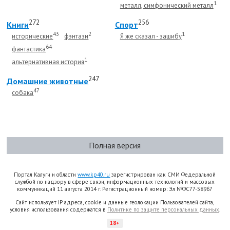
1
металл, симфонический металл
272
256
Книги
Спорт
43
2
1
исторические
фэнтази
Я же сказал - зашибу
64
фантастика
1
альтернативная история
247
Домашние животные
47
собака
Полная версия
Портал Калуги и области
www.kp40.ru
зарегистрирован как СМИ Федеральной
службой по надзору в сфере связи, информационных технологий и массовых
коммуникаций 11 августа 2014 г. Регистрационный номер: Эл №ФС77-58967
Сайт использует IP адреса, cookie и данные геолокации Пользователей сайта,
условия использования содержатся в
Политике по защите персональных данных
.
18+