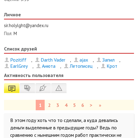
Личное
sir.holylght@yandex.ru
Пол:
М
Список друзей
Pozitiff
,
Darth Vader
,
ajax
,
Запил
,
EarlGrey
,
Анюта
,
Летописец
,
Крот
Активность пользователя
1
2
3
4
5
6
>
»
В этом году хоть что то сделали, а куда девались
деньги выделенные в предыдущие годы? Ведь по
сравнению с нынешним годом работ практически не