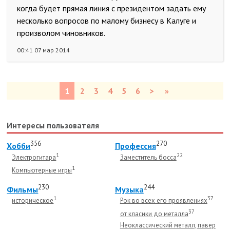
когда будет прямая линия с президентом задать ему
несколько вопросов по малому бизнесу в Калуге и
произволом чиновников.
00:41 07 мар 2014
1
2
3
4
5
6
>
»
Интересы пользователя
356
270
Хобби
Профессия
1
22
Электрогитара
Заместитель босса
1
Компьютерные игры
230
244
Фильмы
Музыка
1
37
историческое
Рок во всех его проявлениях
37
от класики до металла
Неоклассический металл, павер