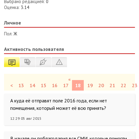
Выбрано редакцией:
0
Оценка:
3.14
Личное
Пол:
Ж
Активность пользователя
«
<
13
14
15
16
17
18
19
20
21
22
23
А куда её отправят поле 2016 года, если нет
помещения, который может её всю принять?
12:29 05 авг 2015
В начале он поблагодарил все СМИ, которые помогли