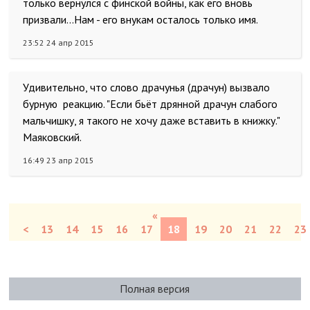
только вернулся с финской войны, как его вновь
призвали...Нам - его внукам осталось только имя.
23:52 24 апр 2015
Удивительно, что слово драчунья (драчун) вызвало
бурную реакцию. "Если бьёт дрянной драчун слабого
мальчишку, я такого не хочу даже вставить в книжку."
Маяковский.
16:49 23 апр 2015
«
<
13
14
15
16
17
18
19
20
21
22
23
Полная версия