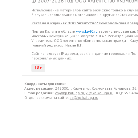
© 2007-2026 год ООО «Агентство «Комсомо
Использование материалов сайта возможно только в случа
В случае использования материалов на других сайтах акти
Реклама в изданиях ООО "Агентство "Комсомольская правда 
Портал Калуги и области
www.kp40.ru
зарегистрирован как 
массовых коммуникаций 11 августа 2014 г. Регистрационн
Учредитель: ООО «Агентство «Комсомольская правда – Калу
Главный редактор: Ивкин В.П.
Сайт использует IP адреса, cookie и данные геолокации По
персональных данных
.
18+
Координаты для связи:
Адрес редакции: 248000, г. Калуга, ул. Космонавта Комарова, 36
E-mail редакции:
ev@kp.kaluga.ru
,
vi@kp.kaluga.ru
ICQ: 353-484
Отдел рекламы на сайте:
sz@kp.kaluga.ru