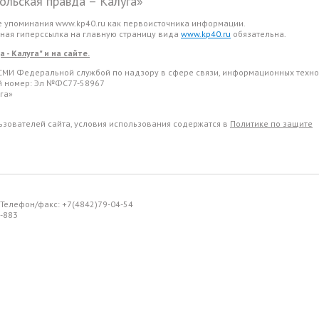
льская правда – Калуга»
е упоминания www.kp40.ru как первоисточника информации.
вная гиперссылка на главную страницу вида
www.kp40.ru
обязательна.
- Калуга" и на сайте.
СМИ Федеральной службой по надзору в сфере связи, информационных техно
ый номер: Эл №ФС77-58967
га»
льзователей сайта, условия использования содержатся в
Политике по защите
. Телефон/факс: +7(4842)79-04-54
-883