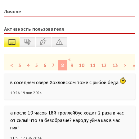
Личное
Активность пользователя
«
<
3
4
5
6
7
8
9
10
11
12
13
>
»
в соседнем озере Хохловском тоже с рыбой беда
10:26 19 янв 2024
а после 19 часов 18й троллейбус ходит 2 раза в час
от силы! что за безобразие? народу уйма как в час
пик!
11:35 17 янв 2024