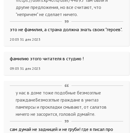
!https://users.kp40.ru/user/44893 Там были и
другие предложения, но все считают, что
"непричем" не сделает ничего.
это не фамилия, а страна должна знать своих "героев".
20:03 31 дек 2023
фамилию этого читателя в студию !
09:03 31 дек 2023
у нас в доме тоже подобные безмозглые
гражданеБезмозглые граждане в унитаз
памперсы и прокладки смывают, от салатов
ничего не засорится, головой думайте.
сам думай не задницей и не груби! где я писал про