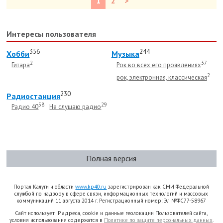
1
2
>
Интересы пользователя
356
244
Хобби
Музыка
2
37
Гитара
Рок во всех его проявлениях
2
рок, электронная, классическая
230
Радиостанция
58
29
Радио 40
Не слушаю радио
Полная версия
Портал Калуги и области
www.kp40.ru
зарегистрирован как СМИ Федеральной
службой по надзору в сфере связи, информационных технологий и массовых
коммуникаций 11 августа 2014 г. Регистрационный номер: Эл №ФС77-58967
Сайт использует IP адреса, cookie и данные геолокации Пользователей сайта,
условия использования содержатся в
Политике по защите персональных данных
.