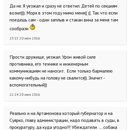
Да не. Я уезжал и сразу не ответил. Детей по секциям
возил))). Моря в этом году мимо меня(( ((. Так что если
поедешь сам - один заплыв и стакан вина за меня там
сообрази
23:15 20 июн 2016
Прости дружище, уезжал. Урон живой силе
противника, его технике и инженерным
коммуникациям не наносит. Если только бармалею
какому-нибудь на голову не свалится)). Значит -
вспомогательный))
22:24 20 июн 2016
Реально и на Артамонова который губернатор и на
Суярко, главу администрации, надо подавать в суды, в
прокуратуру, да куда угодно!!! Убеждатели ... собака