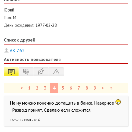
Юрий
Пол:
М
День рождения:
1977-02-28
Список друзей
АК 7.62
Активность пользователя
<
1
2
3
4
5
6
7
8
9
>
»
Не ну можно конечно дотащить в банке. Наверное
Развод принят. Сделаю если сложится.
16:37 27 июн 2016