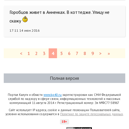
Горобцов живет в Анненках. В коттедже. Улицу не
скажу
17:11 14 июн 2016
<
1
2
3
4
5
6
7
8
9
>
»
Полная версия
Портал Калуги и области
www.kp40.ru
зарегистрирован как СМИ Федеральной
службой по надзору в сфере связи, информационных технологий и массовых
коммуникаций 11 августа 2014 г. Регистрационный номер: Эл №ФС77-58967
Сайт использует IP адреса, cookie и данные геолокации Пользователей сайта,
условия использования содержатся в
Политике по защите персональных данных
.
18+