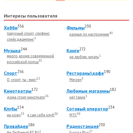
Интересы пользователя
356
230
Хобби
Фильмы
парусный спорт, сёрфинг,
43
разные по настроению
1
спейсджампинг
244
272
Музыка
Книги
много, кроме современной
1
не люблю читать
55
российской попсы
256
190
Спорт
Рестораны\кафе
22
3
О, спорт, ты - мир!
Merzen
172
182
Кинотеатры
Любимые магазины
26
1
дома стоит кинотеатр
нет таких
154
234
Клубы
Cотовый оператор
33
30
59
ни хожу
я сам себе клуб
МТС
186
230
Провайдер
Радиостанция
1
27
Не Любимый RT.RU
Europa Plus