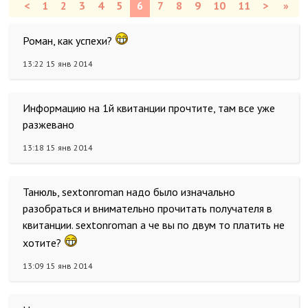
<
1
2
3
4
5
6
7
8
9
10
11
>
»
Роман, как успехи?
13:22 15 янв 2014
Информацию на 1й квитанции прочтите, там все уже
разжевано
13:18 15 янв 2014
Танюль, sextonroman надо было изначально
разобраться и внимательно прочитать получателя в
квитанции. sextonroman а че вы по двум то платить не
хотите?
13:09 15 янв 2014