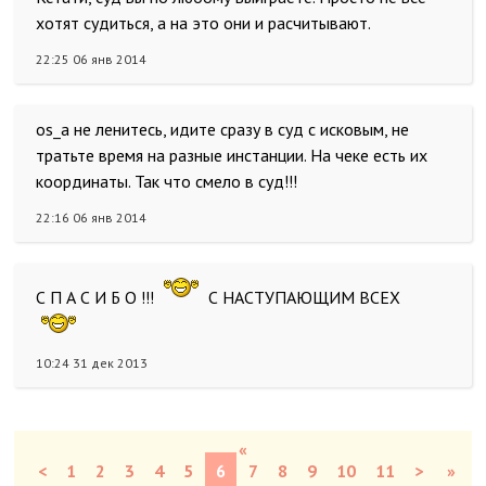
хотят судиться, а на это они и расчитывают.
22:25 06 янв 2014
os_a не ленитесь, идите сразу в суд с исковым, не
тратьте время на разные инстанции. На чеке есть их
координаты. Так что смело в суд!!!
22:16 06 янв 2014
С П А С И Б О !!!
С НАСТУПАЮЩИМ ВСЕХ
10:24 31 дек 2013
«
<
1
2
3
4
5
6
7
8
9
10
11
>
»