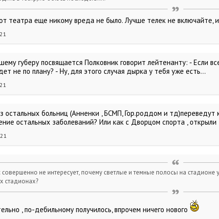
 от театра еще никому вреда не было. Лучше телек не включайте, и
021
шему губеру посвящается Полковник говорит лейтенанту: - Если все
дет не по плану? - Ну, для этого случая дырка у тебя уже есть…
021
з остальных больниц (Анненки , БСМП, Гор.роддом и тд)переведут 
ение остальных заболеваний? Или как с Дворцом спорта , открыли 
021
ас совершенно не интересует, почему светлые и темные полосы на стадионе
х стадионах?
ельно , по-дебильному получилось, впрочем ничего нового