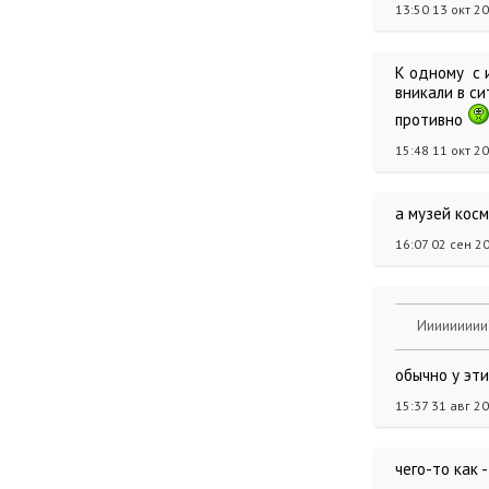
13:50 13 окт 2
К одному с и
вникали в си
противно
15:48 11 окт 2
а музей кос
16:07 02 сен 2
Иииииииии
обычно у эти
15:37 31 авг 2
чего-то как 