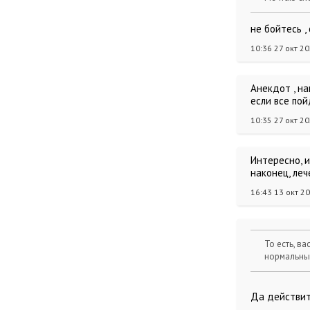
не бойтесь ,
10:36 27 окт 2
Анекдот , на
если все пой
10:35 27 окт 2
Интересно, и
наконец, леч
16:43 13 окт 2
То есть, в
нормальны
Да действит