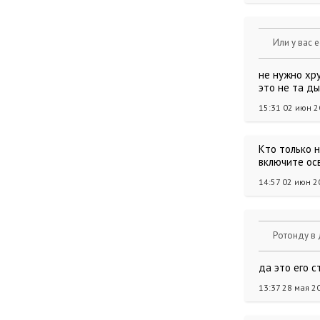
Или у вас 
не нужно хру
это не та д
15:31 02 июн 
Кто только 
включите ос
14:57 02 июн 2
Ротонду в 
да это его 
13:37 28 мая 2