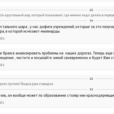
есть хрустальный шар, который показывает, где именно надо делать в перв
стального шара , у нас дофига учреждений, которые за это получа
ыра, в которой исчезают миллиарды.
2021
не брался анализировать проблемы на наших дорогах. Теперь еще 
вещение , чистите и посыпайте зимой своевременно и будет Вам сч
021
дело пустили? Видна рука главарха.
стиль, он вообще может по образованию столяр или краснодеревщи
021