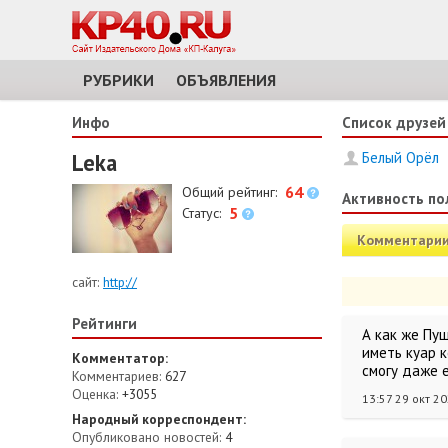
РУБРИКИ
ОБЪЯВЛЕНИЯ
Инфо
Список друзей
Leka
Белый Орёл
64
Общий рейтинг:
Активность по
5
Статус:
Комментари
сайт:
http://
Рейтинги
А как же Пу
иметь куар к
Комментатор:
смогу даже е
Комментариев:
627
Оценка:
+3055
13:57 29 окт 2
Народный корреспондент:
Опубликовано новостей:
4