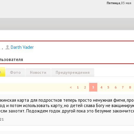
Пятница
, 03 мая
,
Darth Vader
льзователя
и
Фото
Новости
Предупреждения
<
1
2
3
4
5
6
7
8
шкинская карта для подростков теперь просто ненужная фигня, пр
од и потом использовать карту, но детей слава Богу не вакцинирую
сли захотят. Подождем годок другой пока это безумие закончится
021