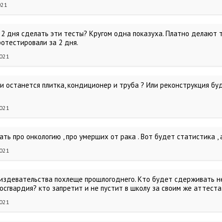
021
 2 дня сделать эти тесты? Кругом одна показуха. Платно делают т
ротестировали за 2 дня.
2021
 и останется плитка, кондиционер и труба ? Или реконструкция бу
2021
ть про онкологию , про умерших от рака . Вот будет статистика ,
2021
, издевательства похлеще прошлогоднего. Кто будет сдерживать н
осгвардия? кто запретит и не пустит в школу за своим же аттеста
2021