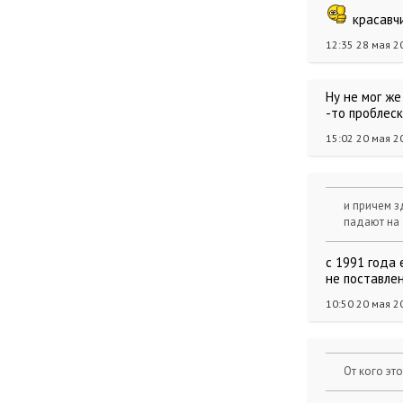
красавчи
12:35 28 мая 2
Ну не мог же
-то проблеск
15:02 20 мая 2
и причем з
падают на
с 1991 года 
не поставлен
10:50 20 мая 2
От кого эт