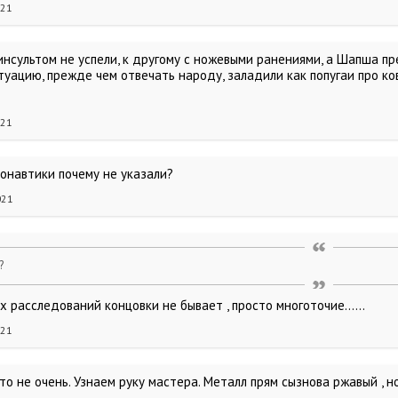
021
нсультом не успели, к другому с ножевыми ранениями, а Шапша пр
туацию, прежде чем отвечать народу, заладили как попугаи про ко
021
монавтики почему не указали?
021
?
х расследований концовки не бывает , просто многоточие......
021
-то не очень. Узнаем руку мастера. Металл прям сызнова ржавый , 