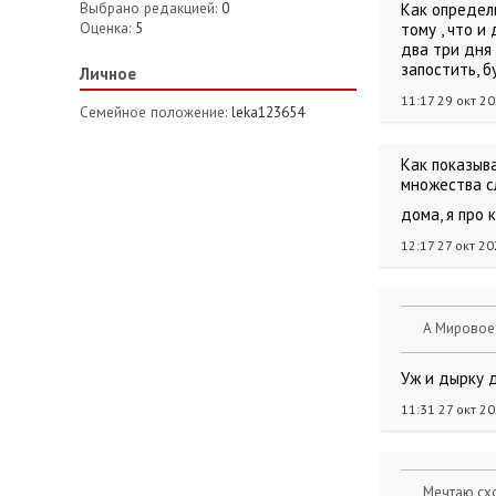
Выбрано редакцией:
0
Как определ
Оценка:
5
тому , что 
два три дня 
запостить, б
Личное
11:17 29 окт 2
Семейное положение:
leka123654
Как показыва
множества с
дома, я про
12:17 27 окт 2
А Мировое 
Уж и дырку д
11:31 27 окт 2
Мечтаю схо