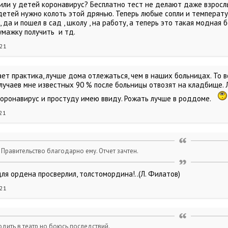
или у детей коронавирус? Бесплатно тест не делают даже взрослы
и детей нужно колоть этой дрянью. Теперь любые сопли и температ
, да и пошел в сад , школу , на работу, а теперь это такая модная 
умажку получить и тд.
021
ет практика, лучше дома отлежаться, чем в наших больницах. То во
лучаев мне известных 90 % после больницы отвозят на кладбище. Л
 коронавирус и простуду имею ввиду. Рожать лучше в роддоме.
021
Правительство благодарно ему. Отчет зачтен.
ля ордена просверлил, толстомордина!..(Л. Филатов)
021
дить в театр,но боюсь последствий.