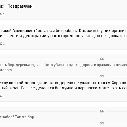
к!!! Поздравляем.
021
 такой "специалист" остаться без работы. Как же все у них организ
и совести и демократии у нас в городе остались , но нет , показало
021
десь бор. деревья судя по фото убирают вдоль дороги. и правильно делают
 дорогу
езжу по этой дороге, и ни одно дерево не упало на трассу. Хорошо
ный экран. Раз все делается бездумно и варварски, может хоть с
021
от забор? Там же бор.