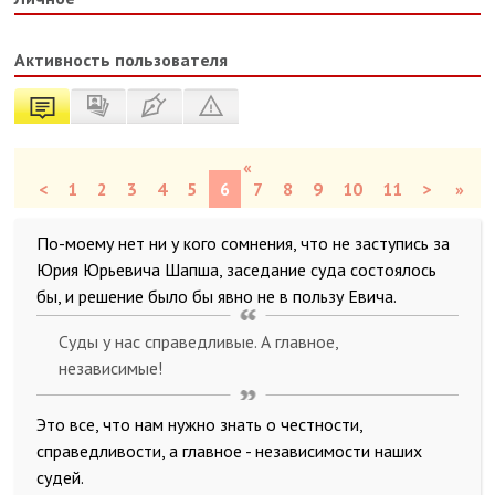
Активность пользователя
«
<
1
2
3
4
5
6
7
8
9
10
11
>
»
По-моему нет ни у кого сомнения, что не заступись за
Юрия Юрьевича Шапша, заседание суда состоялось
бы, и решение было бы явно не в пользу Евича.
Суды у нас справедливые. А главное,
независимые!
Это все, что нам нужно знать о честности,
справедливости, а главное - независимости наших
судей.