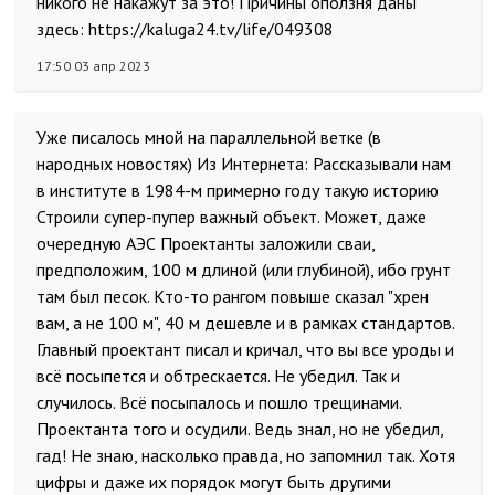
никого не накажут за это! Причины оползня даны
здесь: https://kaluga24.tv/life/049308
17:50 03 апр 2023
Уже писалось мной на параллельной ветке (в
народных новостях) Из Интернета: Рассказывали нам
в институте в 1984-м примерно году такую историю
Строили супер-пупер важный объект. Может, даже
очередную АЭС Проектанты заложили сваи,
предположим, 100 м длиной (или глубиной), ибо грунт
там был песок. Кто-то рангом повыше сказал "хрен
вам, а не 100 м", 40 м дешевле и в рамках стандартов.
Главный проектант писал и кричал, что вы все уроды и
всё посыпется и обтрескается. Не убедил. Так и
случилось. Всё посыпалось и пошло трещинами.
Проектанта того и осудили. Ведь знал, но не убедил,
гад! Не знаю, насколько правда, но запомнил так. Хотя
цифры и даже их порядок могут быть другими