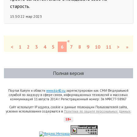
старость.
15:50 22 мар 2023
«
<
1
2
3
4
5
6
7
8
9
10
11
>
»
Полная версия
Портал Калуги и области
www.kp40.ru
зарегистрирован как СМИ Федеральной
службой по надзору в сфере связи, информационных технологий и массовых
коммуникаций 11 августа 2014 г. Регистрационный номер: Эл №ФС77-58967
Сайт использует IP адреса, cookie и данные геолокации Пользователей сайта,
условия использования содержатся в
Политике по защите персональных данных
.
18+