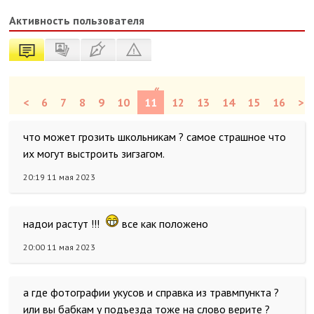
Активность пользователя
«
<
6
7
8
9
10
11
12
13
14
15
16
>
что может грозить школьникам ? самое страшное что
их могут выстроить зигзагом.
20:19 11 мая 2023
надои растут !!!
все как положено
20:00 11 мая 2023
а где фотографии укусов и справка из травмпункта ?
или вы бабкам у подъезда тоже на слово верите ?