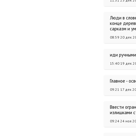
11:51 23 дек 2
Люди в слове
конце деревн
сарказм и у
08:59 20 дек 2
иди ручными
15:40 19 дек 2
Главное - о
09:21 17 дек 2
Ввести огран
излишками ст
09:24 24 ноя 2