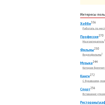
Интересы поль
356
Хобби
Работать по мест
270
Профессия
Мозговтератель
230
Фильмы
1
Видеофильмы
244
Музыка
Которая бренчит 
272
Книги
С букавками, мо
256
Спорт
Вставание утром 
Рестораны\ка