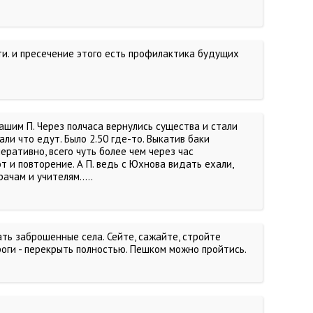
сти. и пресечение этого есть профилактика будущих
ашим П. Через полчаса вернулись существа и стали
ли что едут. Было 2.50 где-то. Выкатив баки
еративно, всего чуть более чем через час
т и повторение. А П. ведь с Юхнова видать ехали,
рачам и учителям.....
ть заброшенные села. Сейте, сажайте, стройте
роги - перекрыть полностью. Пешком можно пройтись.