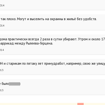
2014
 так плохо. Могут и выселить на окраины в жильё без удобств.
2014
дома практически всегда 2 раза в сутки убирают. Утром и около 17 
Баррикад между Рылеева-Герцена.
014
 и старикам по пятаку лет принудработ, например, свою же улицу
013
ыло))))))))))))
013