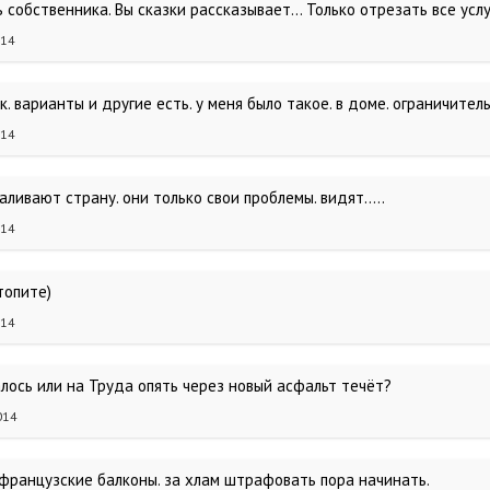
 собственника. Вы сказки рассказывает... Только отрезать все усл
014
к. варианты и другие есть. у меня было такое. в доме. ограничител
014
аливают страну. они только свои проблемы. видят…..
014
топите)
014
лось или на Труда опять через новый асфальт течёт?
014
французские балконы. за хлам штрафовать пора начинать.