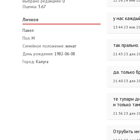
12:26 24 янв 2
Выбрано редакцией:
0
Оценка:
3.67
у нас каждый
Личное
13:44 23 янв 2
Павел
Пол:
М
так прально
Семейное положение:
женат
День рождения:
1982-06-08
21:43 23 дек 2
Город:
Калуга
да. только 
21:40 23 дек 2
те тупари дн
и только там
21:36 23 дек 2
Отрубить инт