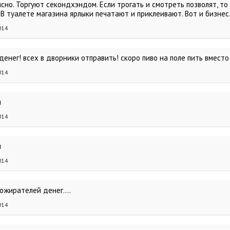
ясно. Торгуют секондхэндом. Если трогать и смотреть позволят, то 
В туалете магазина ярлыки печатают и приклеивают. Вот и бизнес
014
енег! всех в дворники отправить! скоро пиво на поле пить вместо и
014
и
014
и
014
ожирателей денег....
014