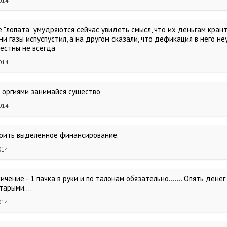
014
 "лопата" умудряются сейчас увидеть смысл, что их деньгам крант
и газы испуспустил, а на другом сказали, что дефикация в него не
местны не всегда
014
 оргиями занимайся существо
014
своить выделенное финансирование.
014
ичение - 1 пачка в руки и по талонам обязательно....... Опять дене
арыми....
014