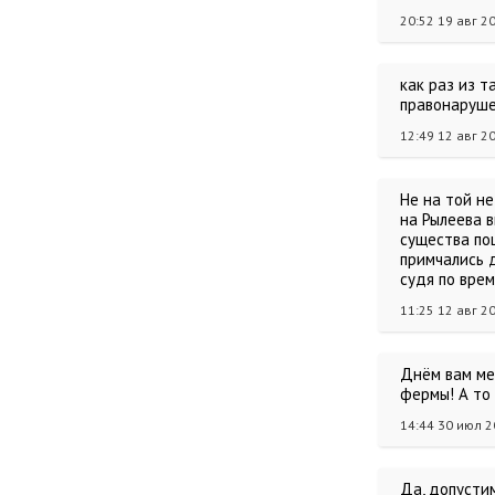
20:52 19 авг 2
как раз из т
правонаруше
12:49 12 авг 2
Не на той не
на Рылеева в
существа пош
примчались д
судя по време
11:25 12 авг 2
Днём вам ме
фермы! А то 
14:44 30 июл 
Да, допусти