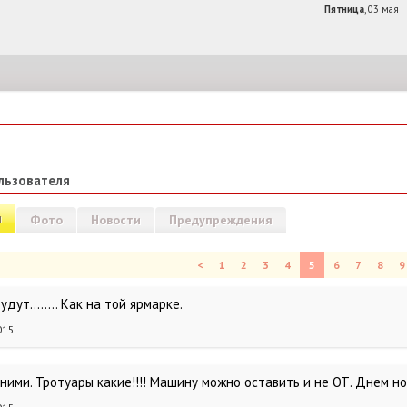
Пятница
, 03 мая
льзователя
и
Фото
Новости
Предупреждения
<
1
2
3
4
5
6
7
8
9
дут........ Как на той ярмарке.
015
 ними. Тротуары какие!!!! Машину можно оставить и не ОТ. Днем н