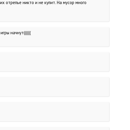
их отрепье никто и не купит. На мусор много
.
гры начнут((((((