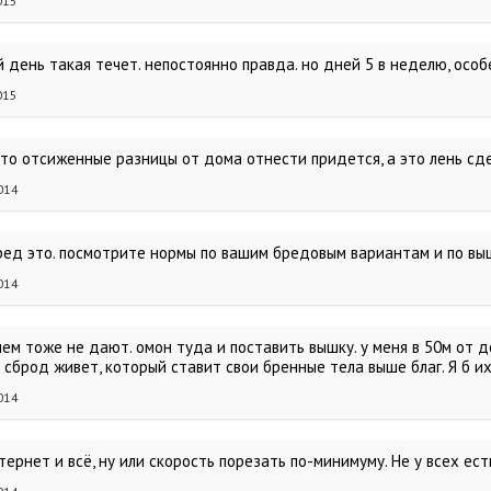
015
 день такая течет. непостоянно правда. но дней 5 в неделю, осо
015
. то отсиженные разницы от дома отнести придется, а это лень с
014
бред это. посмотрите нормы по вашим бредовым вариантам и по вы
014
ем тоже не дают. омон туда и поставить вышку. у меня в 50м от д
 сброд живет, который ставит свои бренные тела выше благ. Я б и
014
ернет и всё, ну или скорость порезать по-минимуму. Не у всех ест