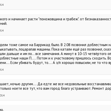
014
акого и начинает расти "поножовщина и грабеж". от безнаказанно
ний.
014
дели тоже самое на Баррикад было. В 2.08 позвонил доблестным н
ыкатывать, поцарапав машины. Пока катали ещё раз позвонил, сказа
ли дальше и им по... все замечания. А минут в 10-15 четвёртого оп
облестные наши П..... Потом и к участковому пришлось сходить. Во
ни.... Если убивать будут, то.... А з/п хорошо повысили, не то что в
014
шает, ночью другим.... Да едте же все недовольные восстанавлива
только ноете все тут, что вам город благо устраивают. Ремонт до
2014
мо.