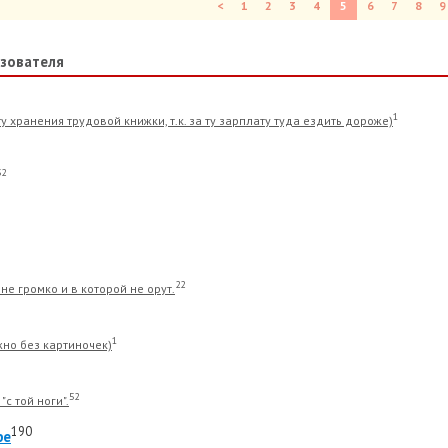
<
1
2
3
4
5
6
7
8
9
зователя
1
у хранения трудовой книжки, т.к. за ту зарплату туда ездить дороже)
32
22
не громко и в которой не орут.
1
жно без картиночек)
52
"с той ноги".
190
фе