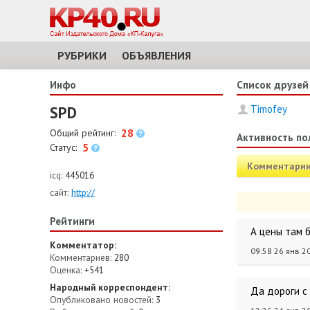
РУБРИКИ
ОБЪЯВЛЕНИЯ
Инфо
Список друзей
SPD
Timofey
28
Общий рейтинг:
Активность по
5
Статус:
Комментари
icq:
445016
сайт:
http://
Рейтинги
А цены там бу
Комментатор:
09:58 26 янв 2
Комментариев:
280
Оценка:
+541
Народный корреспондент:
Да дороги с
Опубликовано новостей:
3