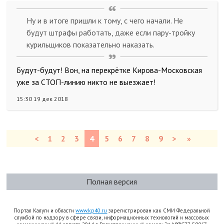
Ну и в итоге пришли к тому, с чего начали. Не
будут штрафы работать, даже если пару-тройку
курильщиков показательно наказать.
Будут-будут! Вон, на перекрётке Кирова-Московская
уже за СТОП-линию никто не выезжает!
15:30 19 дек 2018
<
1
2
3
4
5
6
7
8
9
>
»
Полная версия
Портал Калуги и области
www.kp40.ru
зарегистрирован как СМИ Федеральной
службой по надзору в сфере связи, информационных технологий и массовых