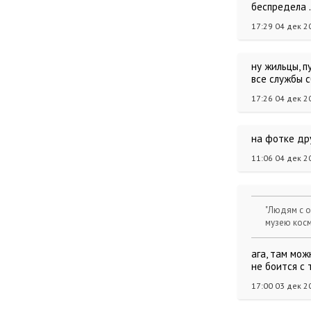
беспредела .
17:29 04 дек 2
ну жильцы, п
все службы 
17:26 04 дек 2
на фотке дру
11:06 04 дек 2
"Людям с о
музею косм
ага, там мож
не боится с
17:00 03 дек 2