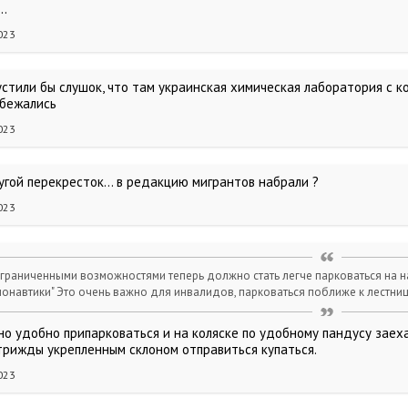
..
023
устили бы слушок, что там украинская химическая лаборатория с к
сбежались
023
гой перекресток... в редакцию мигрантов набрали ?
023
граниченными возможностями теперь должно стать легче парковаться на 
онавтики" Это очень важно для инвалидов, парковаться поближе к лестниц
но удобно припарковаться и на коляске по удобному пандусу заеха
 трижды укрепленным склоном отправиться купаться.
023