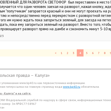
ОВЛЕННЫЙ ДЛЯ РАЗВОРОТА СВЕТОФОР был переставлен в место ПЕ
Получается что один человек заехал на разворот, нажал кнопку, жде
ым "попутчикам" загорается красный и они не могут проехать на р
етлю и непосредственно перед перекрестком с разворотной петле
того им нужно ждать пока загориться зеленый, для заезда на пете
дать, пока ему загориться зеленый на разворот. Вместо того, что
о провоцирует разворот прямо на дамбе и сэкономить минут 5-10 в
023
<
1
2
3
4
5
6
7
8
льская правда – Калуга»
е упоминания www.kp40.ru как первоисточника информации.
вная гиперссылка на главную страницу вида
www.kp40.ru
обязательна.
- Калуга" и на сайте.
СМИ Федеральной службой по надзору в сфере связи, информационных техно
ый номер: Эл №ФС77-58967
га»