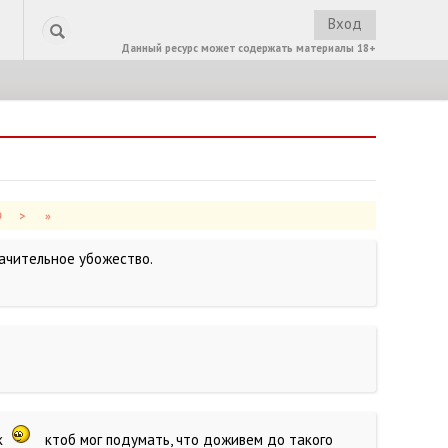
Вход
Данный ресурс может содержать материалы 18+
9
>
»
начительное убожество.
ок
ктоб мог подумать, что доживем до такого