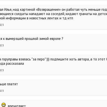
ал Илья, над картиной «Возвращение» он работал чуть меньше года
ающиеся солдаты нападают на соседей, кидают гранаты на детск
ой информации в новостных лентах и тд итп
023
я к вымерзшей прошлой зимой европе ?
023
 горуправы взялась "за перо" ))) подпишите хоть автора, а то это
зда рассказала
023
льше платят
023
а
впечатляет