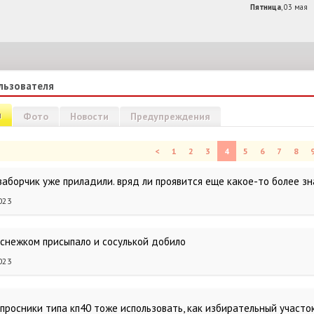
Пятница
, 03 мая
льзователя
и
Фото
Новости
Предупреждения
<
1
2
3
4
5
6
7
8
заборчик уже приладили. вряд ли проявится еще какое-то более з
023
снежком присыпало и сосулькой добило
023
просники типа кп40 тоже использовать, как избирательный участ