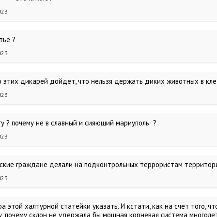
023
тье ?
023
 этих дикарей дойдет, что нельзя держать диких животных в клет
023
гу ? почему не в славный и сияющий мариуполь ?
023
йские граждане делали на подконтрольных террористам территор
023
а этой халтурной статейки указать. И кстати, как на счет того, ч
, почему склон не удержала бы мощная корневая система многолет