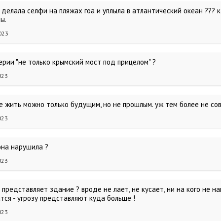
 делала селфи на пляжах гоа и уплыла в атлантический океан ??? 
ы.
023
ерии "не только крымский мост под прицелом" ?
023
 жить можно только будущим, но не прошлым. уж тем более не сов
023
она нарушила ?
023
 представляет здание ? вроде не лает, не кусает, ни на кого не на
тся - угрозу представляют куда больше !
023