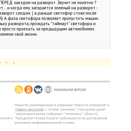
РЕД заездом на разворот. Звучит не понятно ?
т... и когда ему загорается зеленый на разворот -
азворот следом. ( а раньше светофор стоял после
й) А фаза светофора позволяет пропустить машин
льку разворота, прождать "таймаут" светофора и
бы просто проехать за предыдущим автомобилем.
ремени свой жизни.
9
>
»
Новости, размещенные в рубриках "Новости компаний" и
с тэгами "реклама", "городская дума",
"Новости партнеров"
"законодательное собрание", "политика", "область",
логий и
"Городской голова Калуги" публикуются на договорной,
рекламно-информационной основе.