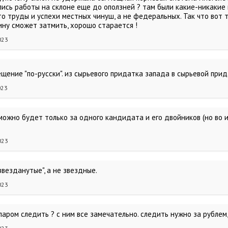
ись работы на склоне еще до оползней ? там были какие-никакие к
то труды и успехи местных чинуш, а не федеральных. Так что вот 
ну сможет затмить, хорошо старается !
023
щение "по-русски". из сырьевого придатка запада в сырьевой при
023
 можно будет только за одного кандидата и его двойников (но во 
023
звезданутые", а не звездные.
023
ларом следить ? с ним все замечательно. следить нужно за рублем,