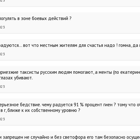
023
погулять в зоне боевых действий ?
023
радуются... вот что местным жителям для счастья надо ! гомна, да 
023
 приезжие таксисты русским людям помогают, а менты (по екатерин
глазах убивают.
023
серьезное бедствие. чему радуется 91 % процент гиен ? тому что
в г, ближе к их собственному уровню ?
023
 запрещен не случайно и без светофора его там безопасно осущес