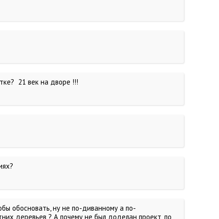
ке? 21 век на дворе !!!
иях?
тобы обосновать, ну не по-диванному а по-
них деревьев ? А почему не был доделан проект, по