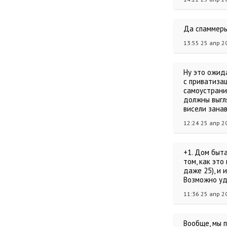
Да спаммеры
13:55 25 апр 2
Ну это ожид
с приватизац
самоустранил
должны выгл
висели зана
12:24 25 апр 2
+1. Дом быт
том, как это
даже 25), и
Возможно уд
11:36 25 апр 2
Вообще, мы п