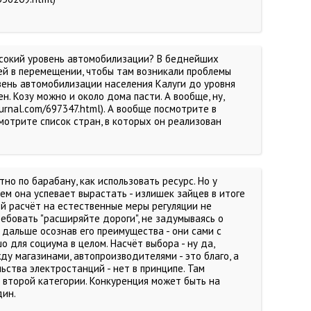
ысокий уровень автомобилизации? В беднейших
ей в перемещении, чтобы там возникали проблемы
вень автомобилизации населения Калуги до уровня
. Козу можно и около дома пасти. А вообще, ну,
ournal.com/697347.html). А вообще посмотрите в
смотрите список стран, в которых он реализован
но по барабану, как использовать ресурс. Но у
ем она успевает вырастать - излишек зайцев в итоге
ей расчёт на естественные меры регуляции не
ебовать "расширяйте дороги", не задумываясь о
 дальше осознав его преимущества - они сами с
 для социума в целом. Насчёт выбора - ну да,
ду магазинами, автопроизводителями - это благо, а
ьства электростанций - нет в принципе. Там
 второй категории. Конкуренция может быть на
дин.