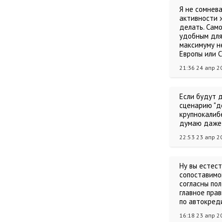
Я не сомнева
активности 
делать. Сам
удобным для 
максимуму не
Европы или С
21:36 24 апр 2
Если будут д
сценарию "д
крупнокалибе
думаю даже
22:53 23 апр 2
Ну вы естест
сопоставимой
согласны пол
главное прав
по автокред
16:18 23 апр 2