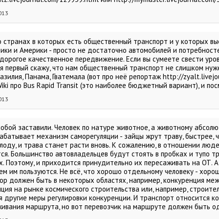
013
о странах в которых есть общественный транспорт и у которых в
ики и Америки - просто не достаточно автомобилей и потребност
едорогое качественное передвижение. Если вы сумеете свести уро
я первый скажу, что нам общественный транспорт не слишком нужен
азилия, Панама, Гватемала (вот про неё репортаж http://zyalt.livej
iki про Bus Rapid Transit (это наиболее бюджетный вариант), и по
013
собой заставили. Человек по натуре животное, а животному абсолют
батывает механизм саморегуляции - зайцы жрут траву, быстрее, ч
олоду, и трава станет расти вновь. К сожалению, в отношении люд
ся. Большинство автовладельцев будут стоять в пробках и тупо тр
х. Поэтому, и приходится принудительно их пересаживать на ОТ. А
м им пользуются. Не всё, что хорошо отдельному человеку - хорошо
ор должен быть в некоторых областях, например, конкуренция меж
ция на рынке космического строительства или, например, строител
я другие меры регулировки конкуренции. И транспорт относится ко
живания маршрута, но вот перевозчик на маршруте должен быть о