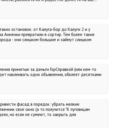
аких остановок: от Калуга-Бор до Калуги 2 и у
 на Анненки превратили в сортир. Тем более такие
города - они слишком большие и займут слишком
ления принятые за деньги ГорСправкой (или кем-то
удет наклеивать одно объявления, обклеят десятками
 привести фасад в порядок: убрать мелкие
твенник свое окно (а то получится "К пуговицам
дело, но если не сумеют, то закрыть для