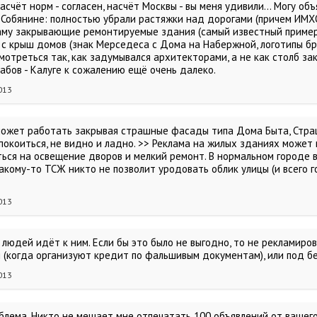
асчёт норм - согласен, насчёт Москвы - вы меня удивили... Могу объ
 Собянине: полностью убрали растяжки над дорогами (причем ИМХО
аму закрывающие ремонтируемые здания (самый известный пример 
 с крыш домов (знак Мерседеса с Дома на Набержной, логотипы бр
мотреться так, как задумывался архитекторами, а не как столб з
абов - Калуге к сожалению ещё очень далеко.
013
может работать закрывая страшные фасады типа Дома Быта, Страш
спокоиться, не видно и ладно. >> Реклама на жилых зданиях може
ться на освещение дворов и мелкий ремонт. В нормальном городе 
акому-то ТСЖ никто не позволит уродовать облик улицы (и всего г
013
 людей идёт к ним. Если бы это было не выгодно, то не рекламиров
 (когда организуют кредит по фальшивым документам), или под б
013
блема. Никто не мешает мне отпечатать 100 объявлений от вашего 