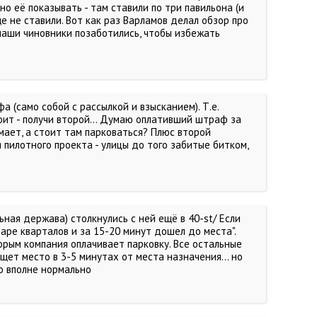
но её показывать - там ставили по три павильона (и
е не ставили. Вот как раз Варламов делал обзор про
ак наши чиновники позаботились, чтобы избежать
 (само собой с рассылкой и взысканием). Т.е.
оит - получи второй... Думаю оплативший штраф за
ает, а стоит там парковаться? Плюс второй
 пилотного проекта - улицы до того забитые битком,
ная держава) столкнулись с ней ещё в 40-st/ Если
паре кварталов и за 15-20 минут дошел до места".
орым компания оплачивает парковку. Все остальные
ет место в 3-5 минутах от места назначения... но
о вполне нормально