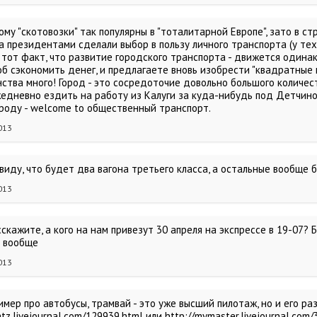
ому "скотовозки" так популярны в "тоталитарной Европе", зато в 
а президентами сделали выбор в пользу личного транспорта (у тех,
тот факт, что развитие городского транспорта - движется одинако
б сэкономить денег, и предлагаете вновь изобрести "квадратные кол
нства много! Город - это сосредоточие довольно большого количес
жедневно ездить на работу из Калуги за куда-нибудь под Детчино,
ороду - welcome to общественный транспорт.
013
виду, что будет два вагона третьего класса, а остальные вообще 
013
скажите, а кого на нам привезут 30 апреля на экспрессе в 19-07? Б
 вообще
013
мер про автобусы, трамвай - это уже высший пилотаж, но и его ра
atz.livejournal.com/129939.html или http://mymaster.livejournal.com/