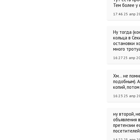
Тем более у 
17:46 25 апр 2
Ну тогда (ко
кольца в Сек
остановки х
много троту
16:27 25 апр 2
Хм... не пом
подобным). 
копий, потом
16:23 25 апр 2
ну второй, н
объявления в
претензии ес
посетителей
14:22 25 апр 2