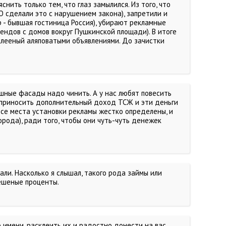
яснить только тем, что глаз замылился. Из того, что
 сделали это с нарушением закона), запретили и
- бывшая гостиница Россия), убирают рекламные
ендов с домов вокруг Пушкинской площади). В итоге
аклееный аляповатыми объявлениями. До зачистки
ные фасады надо чинить. А у нас любят повесить
т приносить дополнительный доход ТСЖ и эти деньги
все места установки рекламы жестко определены, и
орода), ради того, чтобы они чуть-чуть денежек
али. Насколько я слышал, такого рода займы или
ешеные проценты.
имени, расклеить их и радостно донести на вас...