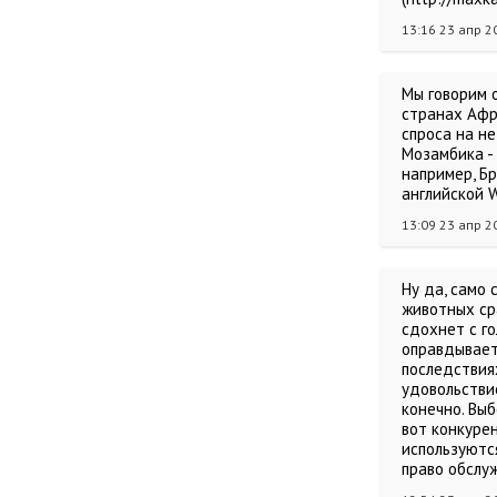
13:16 23 апр 2
Мы говорим 
странах Афр
спроса на н
Мозамбика - 
например, Бр
английской W
13:09 23 апр 2
Ну да, само 
животных сра
сдохнет с г
оправдывает
последствия
удовольствие
конечно. Выб
вот конкурен
используютс
право обслу