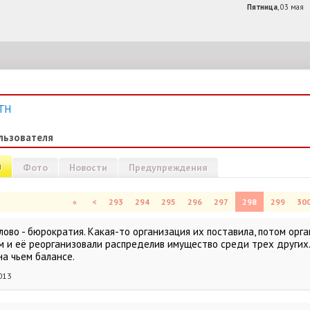
Пятница
, 03 мая
TH
льзователя
и
Фото
Новости
Предупреждения
«
<
293
294
295
296
297
298
299
30
слово - бюрократия. Какая-то организация их поставила, потом ор
м и её реорганизовали распределив имущество среди трех других..
на чьем балансе.
013