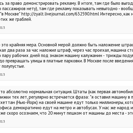
ь за право демонстрировать рекламу. В итоге, там где было выгод
о пассажиров нету), там где рекламу показывать невыгодно - вообщ
о "в Москве" http://zyalt.livejournal.com/632590.html Интересно, к
тих же граблей.
013
 это крайняя мера. Основной мерой должно быть наложение штрафа
хал два раза за час наложил штраф, через час проехал, машина ст
 пару рабочих дней под знаком машину калужанин - трижды подум
до превращать улицы в платные парковки. В Москве после введения
 полупустые.
013
то абсолютно нормальная ситуация. Штаты (как первая автомобиль
ижки тех лет, регулярно встречается фраза: "я оставил машину в 
нхеттан (Нью-Йорк) на своей машине едут только миллионеры, кот
офиса демократично едут на метро и автобусах. У нас же народ ищ
же скоро осознаем, что 20 минут пешком от машины до места - эт
013