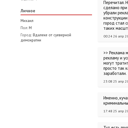
Перечитал. Н
сделано при
Личное
убрали рекл
конструкции
Михаил
город стал с
Пол:
М
таких масшт
Город:
Вдалеке от суеверной
00:24 26 апр 2
демократии
>> Реклама 
рекламу и у
могут трати
просто так к
заработали.
23:08 25 апр 2
Именно, куча
криминальны
17:48 25 апр 2
Тут есть про