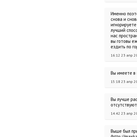
Именно поэт
снова и снов
игнорируете 
лучший спосо
нас простра
вы готовы е
ездить по г
16:12 23 апр 2
Вы имеете в 
15:18 23 апр 2
Вы лучше рас
отсутствуют
14:42 23 апр 2
Выше был при
(http://maxk