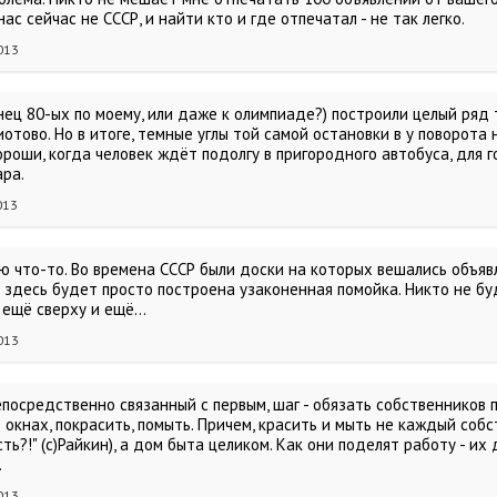
нас сейчас не СССР, и найти кто и где отпечатал - не так легко.
013
нец 80-ых по моему, или даже к олимпиаде?) построили целый ряд т
иотово. Но в итоге, темные углы той самой остановки в у поворота
ороши, когда человек ждёт подолгу в пригородного автобуса, для 
ара.
013
ню что-то. Во времена СССР были доски на которых вешались объяв
А здесь будет просто построена узаконенная помойка. Никто не б
 ещё сверху и ещё...
013
епосредственно связанный с первым, шаг - обязать собственников
 окнах, покрасить, помыть. Причем, красить и мыть не каждый собс
ть?!" (с)Райкин), а дом быта целиком. Как они поделят работу - их 
.
013