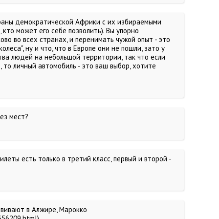
страны демократической Африки с их избираемыми
 кто может его себе позволить). Вы упорно
во во всех странах, и перенимать чужой опыт - это
еса", ну и что, что в Европе они не пошли, зато у
тва людей на небольшой территории, так что если
 то личный автомобиль - это ваш выбор, хотите
без мест?
илеты есть только в третий класс, первый и второй -
звивают в Алжире, Марокко
356209.html)