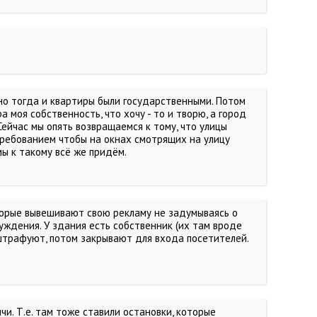
но тогда и квартиры были государственными. Потом
 моя собственность, что хочу - то и творю, а город
Сейчас мы опять возвращаемся к тому, что улицы
 требованием чтобы на окнах смотрящих на улицу
ы к такому всё же придём.
оторые вывешивают свою рекламу не задумываясь о
нуждения. У здания есть собственник (их там вроде
 штрафуют, потом закрывают для входа посетителей.
и. Т.е. там тоже ставили остановки, которые