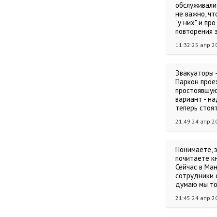
обслуживалис
не важно, чт
"у них" и пр
повторения э
11:32 25 апр 2
Эвакуаторы -
Паркон прое
простоявшую
вариант - на
теперь стоят
21:49 24 апр 2
Понимаете, э
почитаете кн
Сейчас в Ма
сотрудники 
думаю мы то
21:45 24 апр 2