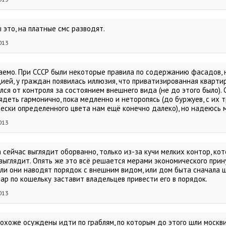
 это, на платные смс разводят.
013
аемо. При СССР были некоторые правила по содержанию фасадов, 
ией, у граждан появилась иллюзия, что приватизированная квартира
ся от контроля за состоянием внешнего вида (не до этого было). 
ядеть гармонично, пока медленно и неторопясь (до буржуев, с их
вески определенного цвета нам ещё конечно далеко), но надеюсь м
013
а сейчас выглядит оборванно, только из-за кучи мелких контор, к
 выглядит. Опять же это всё решается мерами экономического при
 или они наводят порядок с внешним видом, или дом быта сначала
ар по кошельку заставит владельцев привести его в порядок.
013
охоже осуждены идти по граблям, по которым до этого шли москвич