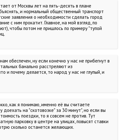
стает от Москвы лет на пять-десять в плане
 объяснять, и нормальный общественный транспорт
стские заявления о необходимости сделать город
ие с ним прокатит. Главное, на мой взгляд, по
ют), чтобы потом не пришлось по примеру "тупой
иц.
нам обеспечен, ну если конечно у нас не прибегнут в
остальных банально расстреляют из
то и почему делается, то народ у нас не глупый, и
кко, как я понимаю, именно её вы считаете
ту доехать на "скотовозке" за 30 минут", но если вы
оимость поездки, то я совсем не против. Тут
атную парковку в центре на улицах, повысят ставки
мотрю сколько останется желающих.