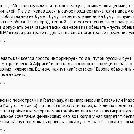
юсь, в Москве научились и делают. Калуга, по моим ощущениям, от
жителей. Т.е. лет через десять самое позднее научатся и народу
о собой гладко не будет, будут перегибы, наверняка будут попули
автомобиля. Пока народ тёмный - это естественно, такое заигрыван
 допускать реализации таких сценариев (а обещать - пусть обеща
ША" второй раз тратить деньги на снос магистралей и сужение ул
013
елать как всегда просто информируя - то да, "тупой русский бунт" 
емократической Африки", и не съедят главного оппозиционера, а 
рных пулеметов. Если же начнут как "скотской" Европе объяснять ч
 поддержит.
013
венно посмотрели на Гватемалу, а не например, на Базель или Маро
 Калуге... А так: а) в цене, б) в скорости проезда. Я лично предпоч
зти в пробке в комфортном автомобиле два часа за пятикратную ст
ильное сочетание финансовых мер, вот когда у нас запретят беспл
итам, начнут продавать право на покупку номера, вот тогда я пос
013