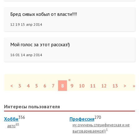
Бред сивых кобыл от власти!!!!
12:19 15 апр 2014
Мой голос за этот рассказ!)
16:01 14 апр 2014
«
<
3
4
5
6
7
8
9
10
11
12
13
>
»
Интересы пользователя
356
270
Хобби
Профессия
65
ну очччень специфическая и не
авто
1
выговариваемоя))