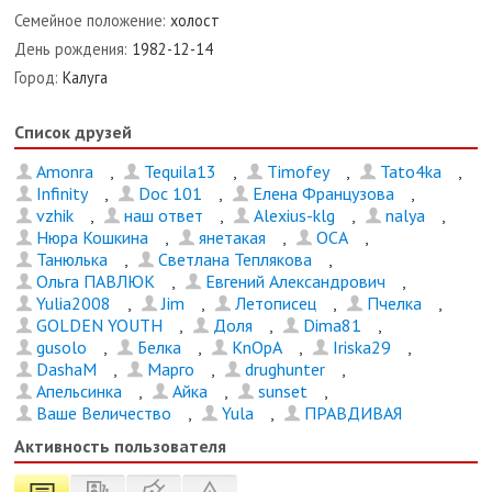
Семейное положение:
холост
День рождения:
1982-12-14
Город:
Калуга
Список друзей
Amonra
,
Tequila13
,
Timofey
,
Таto4kа
,
Infinity
,
Doc 101
,
Елена Французова
,
vzhik
,
наш ответ
,
Alexius-klg
,
nalya
,
Нюра Кошкина
,
янетакая
,
OCA
,
Танюлька
,
Светлана Теплякова
,
Ольга ПАВЛЮК
,
Евгений Александрович
,
Yulia2008
,
Jim
,
Летописец
,
Пчелка
,
GOLDEN YOUTH
,
Доля
,
Dima81
,
gusolo
,
Белка
,
KnOpA
,
Iriska29
,
DashaM
,
Марго
,
drughunter
,
Апельсинка
,
Айка
,
sunset
,
Ваше Величество
,
Yula
,
ПРАВДИВАЯ
Активность пользователя