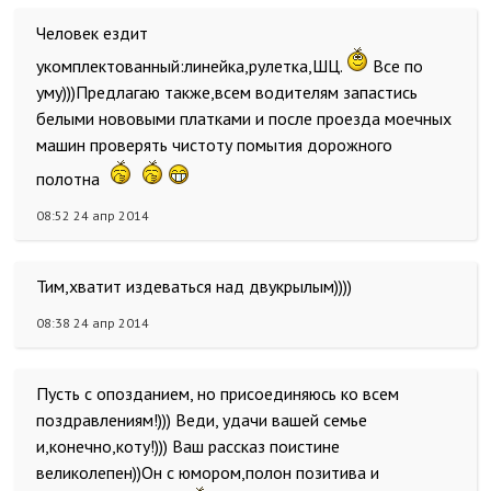
Человек ездит
укомплектованный:линейка,рулетка,ШЦ.
Все по
уму)))Предлагаю также,всем водителям запастись
белыми нововыми платками и после проезда моечных
машин проверять чистоту помытия дорожного
полотна
08:52 24 апр 2014
Тим,хватит издеваться над двукрылым))))
08:38 24 апр 2014
Пусть с опозданием, но присоединяюсь ко всем
поздравлениям!))) Веди, удачи вашей семье
и,конечно,коту!))) Ваш рассказ поистине
великолепен))Он с юмором,полон позитива и