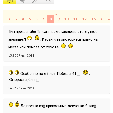
«
<
3
4
5
6
7
8
9
10
11
12
13
>
»
Тим,прекрати!))) Ты сам представляешь это жуткое
зрелище?!
. Кабан или опозорится прямо на
месте,или помрет от хохота
13:20 27 мая 2014
Особенно по 65 лет Победы 41 )))
.
Юмористы,блин)))
16:52 26 мая 2014
Да,помню их)) прикольные девчонки были))