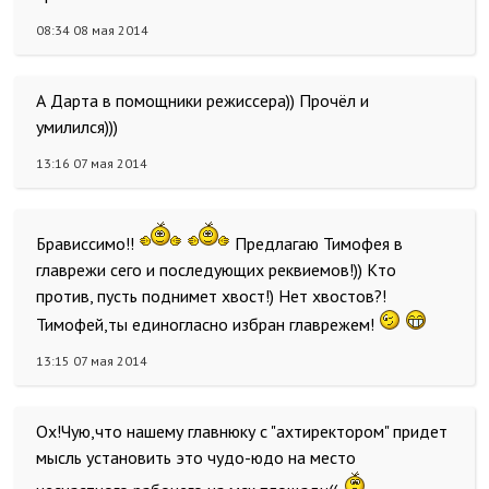
08:34 08 мая 2014
А Дарта в помощники режиссера)) Прочёл и
умилился)))
13:16 07 мая 2014
Брависсимо!!
Предлагаю Тимофея в
главрежи сего и последующих реквиемов!)) Кто
против, пусть поднимет хвост!) Нет хвостов?!
Тимофей,ты единогласно избран главрежем!
13:15 07 мая 2014
Ох!Чую,что нашему главнюку с "ахтиректором" придет
мысль установить это чудо-юдо на место