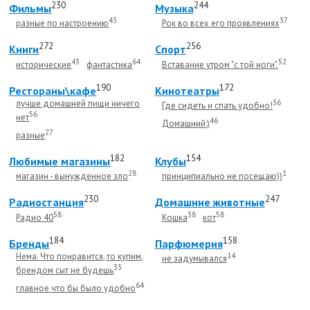
230
244
Фильмы
Музыка
43
37
разные по настроению
Рок во всех его проявлениях
272
256
Книги
Спорт
43
64
52
исторические
фантастика
Вставание утром "с той ноги".
190
172
Рестораны\кафе
Кинотеатры
лучше домашней пищи ничего
36
Где сидеть и спать удобно!
56
нет
46
Домашний:)
27
разные
182
154
Любимые магазины
Клубы
28
1
магазин - вынужденное зло
принципиально не посещаю))
230
247
Радиостанция
Домашние животные
58
38
58
Радио 40
Кошка
кот
184
158
Бренды
Парфюмерия
Нема. Что понравится, то купим,
14
не задумывался
33
брендом сыт не будешь
64
главное что бы было удобно